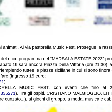
i animati. Al via pastorella Music Fest. Prosegue la rass
 del ricco programma del “MARSALA ESTATE 2023” promos
sabato 19 sarà ancora Piazza Della Vittoria (ore 21:30)
empiendo tuttee le piazze siciliane in cui si sono finora 
 fare (ingresso 15 euro;
321
).
RELLA MUSIC FEST, con eventi che fino al 27 
93335271
). Tra gli ospiti, CRISTIANO MALGIOGLIO,
ane cunzato...), ai giochi di gruppo, a moda, musica e cab