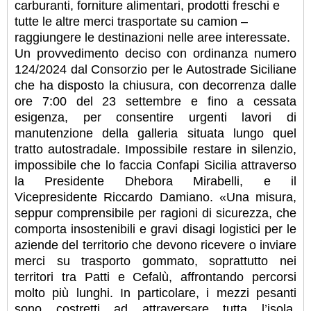
carburanti, forniture alimentari, prodotti freschi e
tutte le altre merci trasportate su camion –
raggiungere le destinazioni nelle aree interessate.
Un provvedimento deciso con ordinanza numero
124/2024 dal Consorzio per le Autostrade Siciliane
che ha disposto la chiusura, con decorrenza dalle
ore 7:00 del 23 settembre e fino a cessata
esigenza, per consentire urgenti lavori di
manutenzione della galleria situata lungo quel
tratto autostradale. Impossibile restare in silenzio,
impossibile che lo faccia Confapi Sicilia attraverso
la Presidente Dhebora Mirabelli, e il
Vicepresidente Riccardo Damiano. «Una misura,
seppur comprensibile per ragioni di sicurezza, che
comporta insostenibili e gravi disagi logistici per le
aziende del territorio che devono ricevere o inviare
merci su trasporto gommato, soprattutto nei
territori tra Patti e Cefalù, affrontando percorsi
molto più lunghi. In particolare, i mezzi pesanti
sono costretti ad attraversare tutta l’isola,