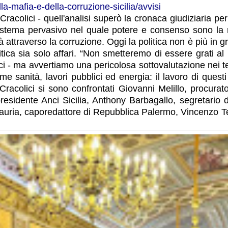
-mafia-e-della-corruzione-sicilia/avvisi
acolici - quell'analisi superò la cronaca giudiziaria per 
sistema pervasivo nel quale potere e consenso sono la
traverso la corruzione. Oggi la politica non è più in grado
tica sia solo affari. “Non smetteremo di essere grati al 
ici - ma avvertiamo una pericolosa sottovalutazione nei te
ome sanità, lavori pubblici ed energia: il lavoro di quest
Cracolici si sono confrontati Giovanni Melillo, procurat
esidente Anci Sicilia, Anthony Barbagallo, segretario d
auria, caporedattore di Repubblica Palermo, Vincenzo Ter