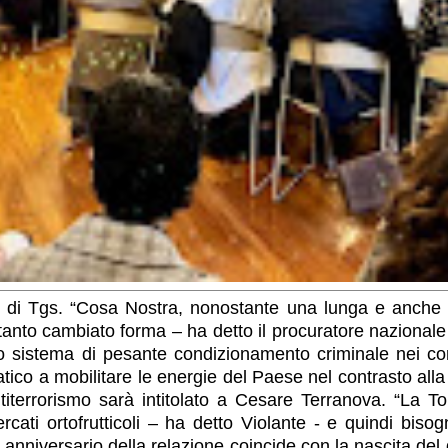
ce di Tgs. “Cosa Nostra, nonostante una lunga e anche 
anto cambiato forma – ha detto il procuratore nazionale Me
o sistema di pesante condizionamento criminale nei conf
co a mobilitare le energie del Paese nel contrasto alla
iterrorismo sarà intitolato a Cesare Terranova. “La To
cati ortofrutticoli – ha detto Violante - e quindi bis
. L' anniversario della relazione coincide con la nascita 