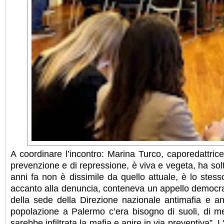
A coordinare l’incontro: Marina Turco, caporedattri
prevenzione e di repressione, è viva e vegeta, ha solt
anni fa non è dissimile da quello attuale, è lo stess
accanto alla denuncia, conteneva un appello democrati
della sede della Direzione nazionale antimafia e ant
popolazione a Palermo c’era bisogno di suoli, di mer
sarebbe infiltrata la mafia e agire in via preventiva”