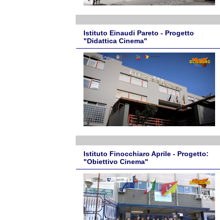
Istituto Einaudi Pareto - Progetto
"Didattica Cinema"
Istituto Finocchiaro Aprile - Progetto:
"Obiettivo Cinema"