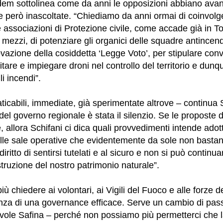
dem sottolinea come da anni le opposizioni abbiano ava
e però inascoltate. “Chiediamo da anni ormai di coinvolg
associazioni di Protezione civile, come accade già in T
 mezzi, di potenziare gli organici delle squadre antince
ovazione della cosiddetta ‘Legge Voto’, per stipulare con
itare e impiegare droni nel controllo del territorio e dunq
i incendi”.
aticabili, immediate, già sperimentate altrove – continua
del governo regionale è stata il silenzio. Se le proposte 
 allora Schifani ci dica quali provvedimenti intende adotta
lle sale operative che evidentemente da sole non bastano.
 diritto di sentirsi tutelati e al sicuro e non si può continu
struzione del nostro patrimonio naturale”.
 chiedere ai volontari, ai Vigili del Fuoco e alle forze de
enza di una governance efficace. Serve un cambio di pa
vole Safina – perché non possiamo più permetterci che la