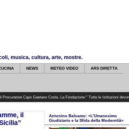
li, musica, cultura, arte, mostre.
CUCINA
NEWS
METEO VIDEO
ARS DIRETTA
Capo Gaetano Costa. La Fondazione:" Tutte le Istituzioni devono cercare la ve
amme, il
Antonino Balsamo: «L’Umanesimo
Giudiziario e la Sfida della Modernità»
Sicilia”