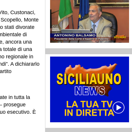
ito, Custonaci,
 Scopello, Monte
o stati divorate
mbientale di
e, ancora una
a totale di una
no regionale in
di”. A dichiararlo
artito
te in tutta la
o – prosegue
suo esecutivo. È