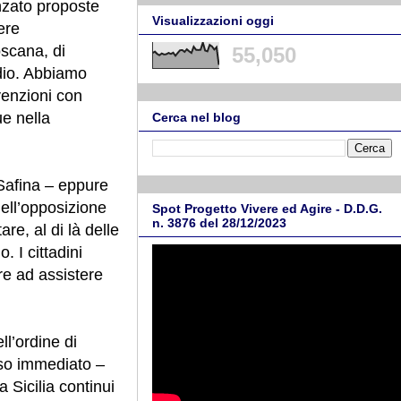
nzato proposte
Visualizzazioni oggi
ere
oscana, di
55,050
ndio. Abbiamo
venzioni con
ue nella
Cerca nel blog
 Safina – eppure
dell’opposizione
Spot Progetto Vivere ed Agire - D.D.G.
n. 3876 del 28/12/2023
re, al di là delle
 I cittadini
are ad assistere
ll’ordine di
sso immediato –
 Sicilia continui