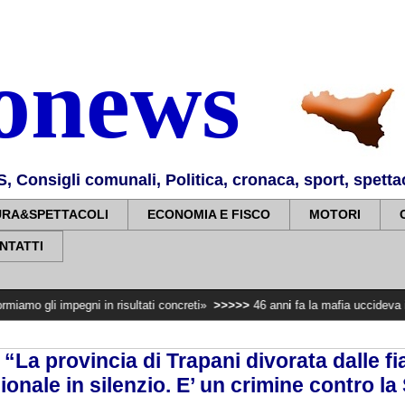
nonews
Consigli comunali, Politica, cronaca, sport, spettaco
URA&SPETTACOLI
ECONOMIA E FISCO
MOTORI
NTATTI
ni in risultati concreti»
>>>>>
46 anni fa la mafia uccideva il Procuratore 
 “La provincia di Trapani divorata dalle fi
onale in silenzio. E’ un crimine contro la 