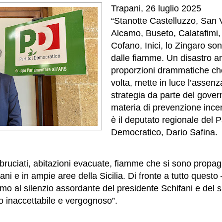
Trapani, 26 luglio 2025
“Stanotte Castelluzzo, San V
Alcamo, Buseto, Calatafimi,
Cofano, Inici, lo Zingaro son
dalle fiamme. Un disastro a
proporzioni drammatiche ch
volta, mette in luce l’assenz
strategia da parte del gover
materia di prevenzione incen
è il deputato regionale del P
Democratico, Dario Safina.
 bruciati, abitazioni evacuate, fiamme che si sono propaga
ani e in ampie aree della Sicilia. Di fronte a tutto quest
amo al silenzio assordante del presidente Schifani e del 
 inaccettabile e vergognoso”.