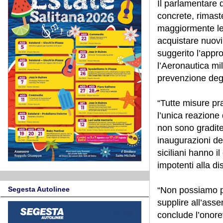
Il parlamentare 
concrete, rimast
maggiormente le 
acquistare nuovi
suggerito l’appr
l’Aeronautica mil
prevenzione degl
“Tutte misure pr
l’unica reazione 
non sono gradite,
inaugurazioni de
siciliani hanno il
impotenti alla di
“Non possiamo più
Segesta Autolinee
supplire all’ass
conclude l’onore