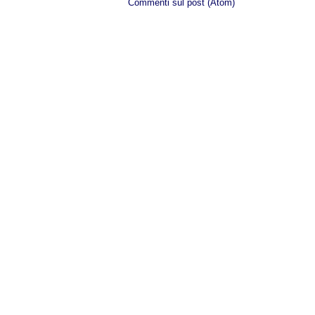
Iscriviti a:
Commenti sul post (Atom)