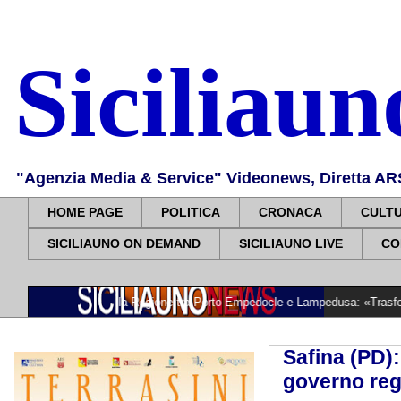
Siciliau
"Agenzia Media & Service" Videonews, Diretta ARS, 
HOME PAGE
POLITICA
CRONACA
CULT
SICILIAUNO ON DEMAND
SICILIAUNO LIVE
CO
aghetto della Regione tra Porto Empedocle e Lampedusa: «Trasformiamo gli impeg
Safina (PD):
governo regi