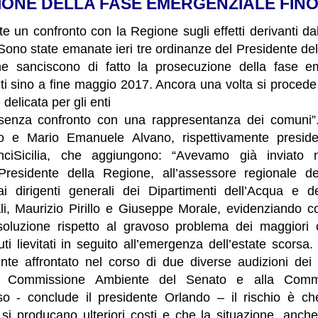
ONE DELLA FASE EMERGENZIALE FINO
e un confronto con la Regione sugli effetti derivanti dal
Sono state emanate ieri tre ordinanze del Presidente de
che
sanciscono di fatto la prosecuzione della fase em
uti sino a fine
maggio 2017. Ancora una volta si procede 
delicata per gli enti
la senza confronto con una rappresentanza dei comuni
o e Mario Emanuele Alvano, rispettivamente presi
AnciSicilia, che aggiungono: “Avevamo già inviato n
 Presidente della Regione, all’assessore regionale de
 ai
dirigenti generali dei Dipartimenti dell’Acqua e de
li, Maurizio
Pirillo e Giuseppe Morale, evidenziando 
soluzione rispetto al
gravoso problema dei maggiori c
uti lievitati in seguito
all’emergenza dell’estate scorsa.
nte affrontato nel corso di due
diverse audizioni dei 
alla Commissione Ambiente del Senato e alla
Commi
o - conclude il presidente Orlando – il rischio è ch
,
si producano ulteriori costi e che la situazione, anch