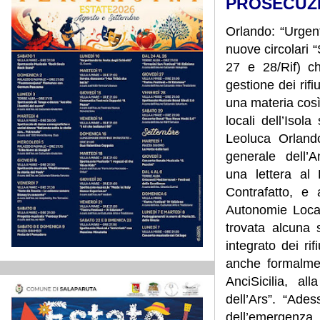
PROSECUZI
Orlando: “Urgent
nuove circolari
“
27 e 28/Rif) 
gestione dei rifi
una materia così 
locali dell’Iso
Leoluca Orland
generale dell’
una
lettera al
Contrafatto, e
Autonomie Loca
trovata alcuna 
integrato dei rifi
anche formalme
AnciSicilia, 
dell’Ars”.
“Adess
dell’emergenza