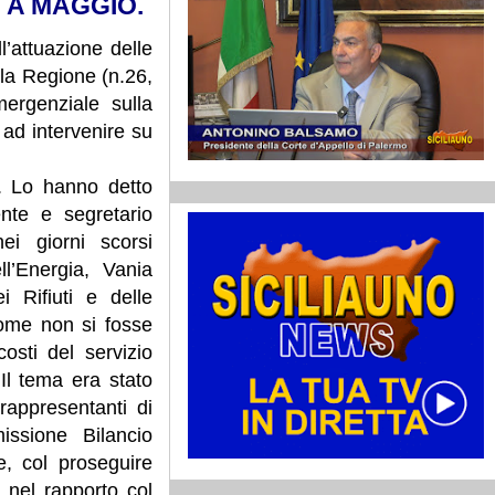
 A MAGGIO.
l’attuazione delle
lla Regione (n.26,
ergenziale sulla
ad intervenire su
”.
Lo hanno detto
dente e
segretario
ei giorni scorsi
ll’Energia, Vania
i Rifiuti e delle
come non si fosse
osti del servizio
 Il tema era stato
rappresentanti di
ssione Bilancio
e, col proseguire
e nel rapporto col