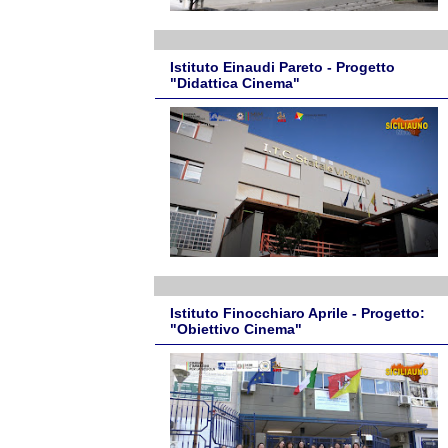
Istituto Einaudi Pareto - Progetto
"Didattica Cinema"
Istituto Finocchiaro Aprile - Progetto:
"Obiettivo Cinema"