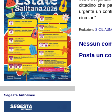
cittadino che p
urgente un conf
circolari”.
Redazione
SICILIAU
Nessun co
Posta un c
Segesta Autolinee