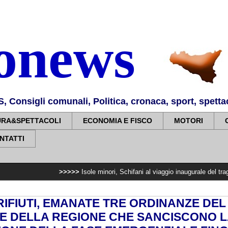
nonews
Consigli comunali, Politica, cronaca, sport, spettaco
URA&SPETTACOLI
ECONOMIA E FISCO
MOTORI
NTATTI
>>>>>
Isole minori, Schifani al viaggio inaugurale del traghetto della 
RIFIUTI, EMANATE TRE ORDINANZE DEL
E DELLA REGIONE CHE SANCISCONO L