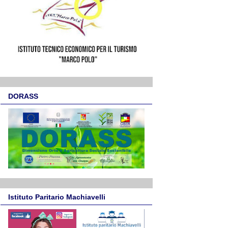
DORASS
Istituto Paritario Machiavelli