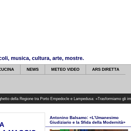
li, musica, cultura, arte, mostre.
CUCINA
NEWS
METEO VIDEO
ARS DIRETTA
Regione tra Porto Empedocle e Lampedusa: «Trasformiamo gli impegni in risultat
Antonino Balsamo: «L’Umanesimo
Giudiziario e la Sfida della Modernità»
A