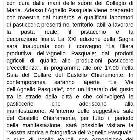
con cura dalle
mani delle suore del Collegio di
Maria.
Adesso l’Agnello Pasquale viene preparato
con maestria dai numerosi e qualificati laboratori
di
pasticceria presenti nel territorio, abili a lavorare
la pasta reale, il pistacchio e la
decorazione
finale.
La XXI edizione della Sagra
sarà inaugurata con il convegno “La filiera
produttiva dell’Agnello
Pasquale: dai prodotti
agricoli di qualità alle produzioni pasticcere
d’eccellenza”, in programma
alle ore 17.00 nella
Sala del Collare del Castello Chiaramonte.
In
contemporanea saranno aperte “Le Vie
dell’Agnello Pasquale”, con un itinerario del gusto
tra le
strade della città e che coinvolgerà le
pasticcerie che aderiscono alla
manifestazione.
All’interno delle suggestive sale
del Castello Chiaramonte, per tutto il periodo
della
manifestazione, sarà possibile visitare la
“Mostra storica e fotografica dell’Agnello Pasquale”
a
cura di Danilo Sguali, con esposizione dei