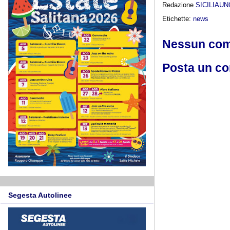
Redazione
SICILIAU
Etichette:
news
Nessun co
Posta un c
Segesta Autolinee