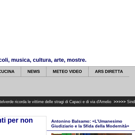
li, musica, cultura, arte, mostre.
CUCINA
NEWS
METEO VIDEO
ARS DIRETTA
le vittime delle stragi di Capaci e di via d'Amelio
>>>>>
Sindrome carotidea
ti per non
Antonino Balsamo: «L’Umanesimo
Giudiziario e la Sfida della Modernità»