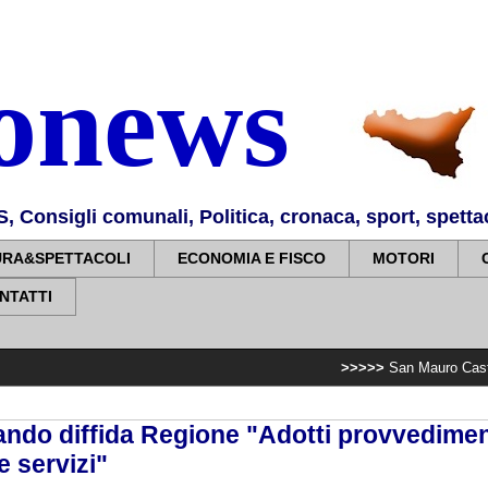
nonews
Consigli comunali, Politica, cronaca, sport, spettaco
URA&SPETTACOLI
ECONOMIA E FISCO
MOTORI
NTATTI
>>>>>
San Mauro Castelverde ricorda 
lando diffida Regione "Adotti provvedimen
 servizi"