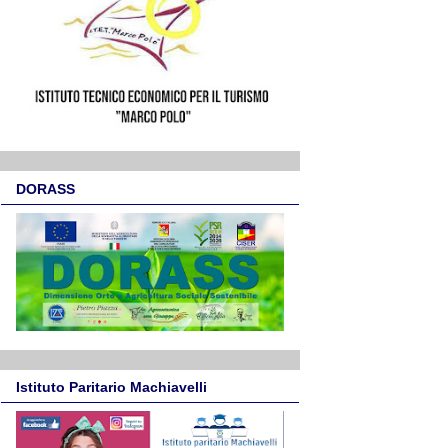
DORASS
Istituto Paritario Machiavelli