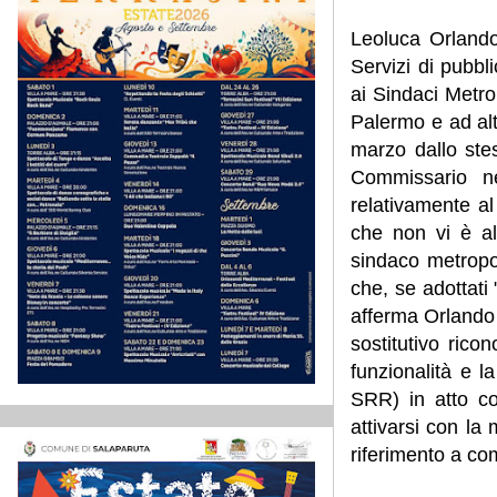
Leoluca Orlando
Servizi di pubbl
ai Sindaci Metrop
Palermo e ad alt
marzo dallo ste
Commissario n
relativamente a
che non vi è al
sindaco metropol
che, se adottati 
afferma Orlando 
sostitutivo rico
funzionalità e l
SRR) in atto coi
attivarsi con la
riferimento a co