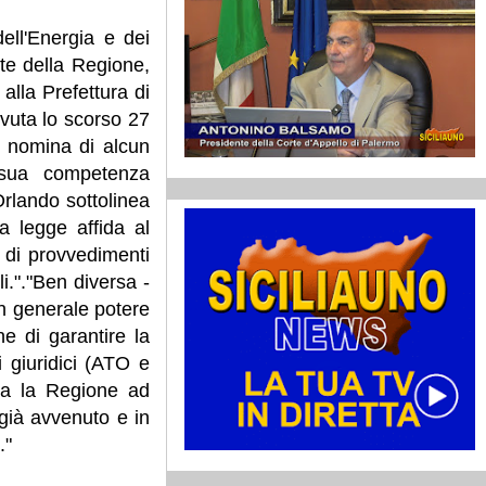
ell'Energia e dei
te della Regione,
 alla Prefettura di
evuta lo scorso 27
 nomina di alcun
 sua competenza
rlando sottolinea
 legge affida al
e di provvedimenti
li."."Ben diversa -
un generale potere
ne di garantire la
i giuridici (ATO e
fida la Regione ad
 già avvenuto e in
."