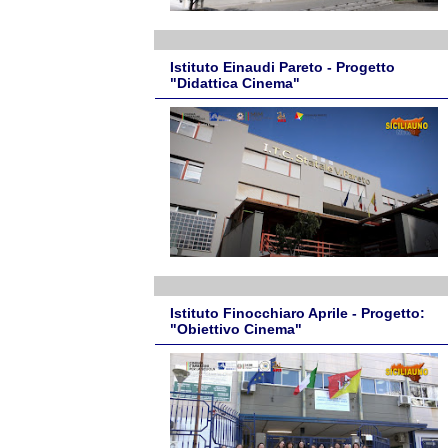
Istituto Einaudi Pareto - Progetto
"Didattica Cinema"
Istituto Finocchiaro Aprile - Progetto:
"Obiettivo Cinema"