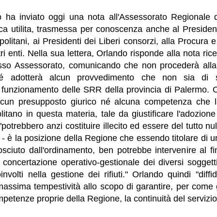
 ha inviato oggi una nota all'Assessorato Regionale d
ica utilita, trasmessa per conoscenza anche al Presiden
olitani, ai Presidenti dei Liberi consorzi, alla Procura e
ri enti. Nella sua lettera, Orlando risponde alla nota ric
sso Assessorato, comunicando che non procederà alla
é adotterà alcun provvedimento che non sia di
l funzionamento delle SRR della provincia di Palermo. O
cun presupposto giurico né alcuna competenza che la
itano in questa materia, tale da giustificare l'adozion
"potrebbero anzi costituire illecito ed essere del tutto nul
- è la posizione della Regione che essendo titolare di 
nosciuto dall'ordinamento, ben potrebbe intervenire al fi
a concertazione operativo-gestionale dei diversi soggett
nvolti nella gestione dei rifiuti." Orlando quindi "dif
 massima tempestività allo scopo di garantire, per come
mpetenze proprie della Regione, la continuità del servizio