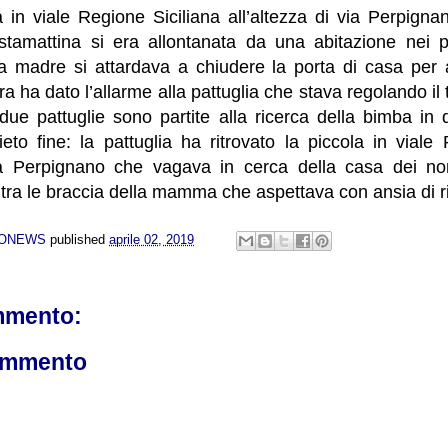
ta in viale Regione Siciliana all’altezza di via Perpign
tamattina si era allontanata da una abitazione nei p
la madre si attardava a chiudere la porta di casa pe
a ha dato l’allarme alla pattuglia che stava regolando il 
due pattuglie sono partite alla ricerca della bimba in 
ieto fine: la pattuglia ha ritrovato la piccola in viale
via Perpignano che vagava in cerca della casa dei no
ra le braccia della mamma che aspettava con ansia di r
NONEWS
published
aprile 02, 2019
mmento:
ommento