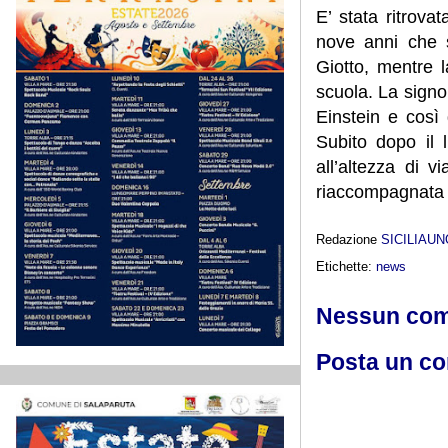
E’ stata ritrova
nove anni che s
Giotto, mentre 
scuola. La signor
Einstein e così 
Subito dopo il l
all’altezza di 
riaccompagnata t
Redazione
SICILIAU
Etichette:
news
Nessun co
Posta un c