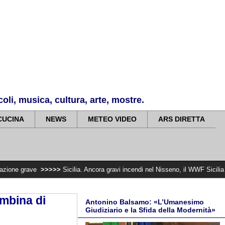
li, musica, cultura, arte, mostre.
CUCINA
NEWS
METEO VIDEO
ARS DIRETTA
>>>>>
Sicilia. Ancora gravi incendi nel Nisseno, il WWF Sicilia centrale denunc
ambina di
Antonino Balsamo: «L’Umanesimo
Giudiziario e la Sfida della Modernità»