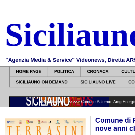
Siciliau
"Agenzia Media & Service" Videonews, Diretta ARS, 
HOME PAGE
POLITICA
CRONACA
CULT
SICILIAUNO ON DEMAND
SICILIAUNO LIVE
CO
nza e di Riabilitazione
>>>>>
Comune Palermo: Amg Energia Spa. Illuminaz
Comune di P
nove anni ch