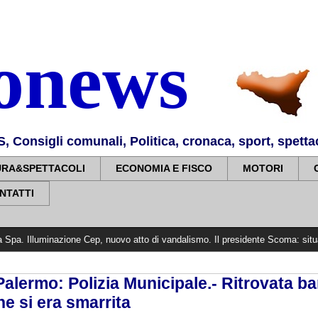
nonews
Consigli comunali, Politica, cronaca, sport, spettaco
URA&SPETTACOLI
ECONOMIA E FISCO
MOTORI
NTATTI
ione Cep, nuovo atto di vandalismo. Il presidente Scoma: situazione grave
alermo: Polizia Municipale.- Ritrovata b
e si era smarrita