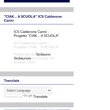
"CIAK... A SCUOLA" ICS Calderone
Carini
ICS Calderone Carini -
Progetto "CIAK... A SCUOLA"
ICS Calderone Carini -
Progetto "CIAK... A SCUOLA"
Pubblicato da
Siciliauno
Siciliaunotv
su Giovedì 23
febbraio 2023
Translate
Powered by
Translate