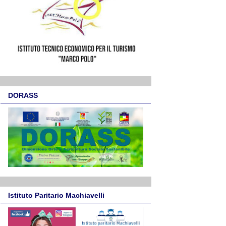
DORASS
Istituto Paritario Machiavelli