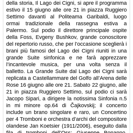
della storia, Il Lago dei Cigni, si apre il programma
estivo il 15 giugno alle ore 21 in piazza Ruggiero
Settimo davanti al Politeama Garibaldi, luogo
ormai tradizionale della rassegna estiva a
Palermo. Sul podio il direttore principale ospite
della Foss, Evgeny Bushkov, grande conoscitore
del repertorio russo, che per l’occasione sceglierà i
brani più famosi del Lago dei Cigni riuniti in una
grande Suite sinfonica e ne farà apprezzare
l’incantevole musica, per una volta senza il
balletto. La Grande Suite dal Lago dei Cigni sarà
replicata a Castellammare del Golfo all’Arena delle
Rose 16 giugno alle ore 21. Sabato 22 giugno, alle
21 in piazza Ruggiero Settimo, sul podio ci sarà
Jacopo Sipari, a dirigere la notissima Sinfonia n.5
in mi minore op.64 di Čajkovskij; il concerto
include un brano singolare e raro, un Concertino
per 4 Tromboni e orchestra d’archi del compositore
olandese Jan Koetsier (1911/2006), eseguito dalla
fila di tromboni dell’Oss: Giuseppe Bonanno,