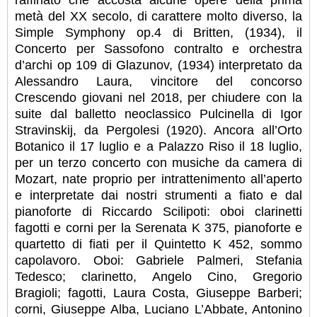
metà del XX secolo, di carattere molto diverso, la
Simple Symphony op.4 di Britten, (1934), il
Concerto per Sassofono contralto e orchestra
d’archi op 109 di Glazunov, (1934) interpretato da
Alessandro Laura, vincitore del concorso
Crescendo giovani nel 2018, per chiudere con la
suite dal balletto neoclassico Pulcinella di Igor
Stravinskij, da Pergolesi (1920). Ancora all’Orto
Botanico il 17 luglio e a Palazzo Riso il 18 luglio,
per un terzo concerto con musiche da camera di
Mozart, nate proprio per intrattenimento all’aperto
e interpretate dai nostri strumenti a fiato e dal
pianoforte di Riccardo Scilipoti: oboi clarinetti
fagotti e corni per la Serenata K 375, pianoforte e
quartetto di fiati per il Quintetto K 452, sommo
capolavoro. Oboi: Gabriele Palmeri, Stefania
Tedesco; clarinetto, Angelo Cino, Gregorio
Bragioli; fagotti, Laura Costa, Giuseppe Barberi;
corni, Giuseppe Alba, Luciano L’Abbate, Antonino