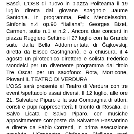
Bascì. L’OSS di nuovo in piazza Politeama il 19
luglio diretta dal giovane spagnolo Jaume
Santonja. In programma, Felix Mendelssohn,
Sinfonia n.4 op.90 “Italiana”; Georges Bizet,
Carmen, suite n.1 e n.2 . Ancora due concerti in
piazza Ruggiero Settimo il 27 luglio con la Grande
suite dalla Bella Addormentata di Čajkovskij,
diretta da Eliseo Castrignanò, e a chiusura, il 4
agosto un pirotecnico direttore e solista Federico
Mondelci per un divertente programma dal titolo
Tre Oscar per un saxofono: Rota, Morricone,
Piovani IL TEATRO DI VERDURA
L’OSS sarà presente al Teatro di Verdura con tre
eventi/spettacolo assai diversi. Il 12 luglio, alle ore
21, Salvatore Piparo e la sua Compagnia di attori,
coristi e pupi rappresenterà Il trionfo di Rosalia, di
Salvo Licata e Salvo Piparo, con musiche
appositamente composte da Salvatore Passantino
e dirette da Fabio Correnti, in prima esecuzione