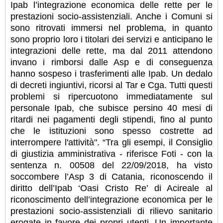
Ipab l’integrazione economica delle rette per le
prestazioni socio-assistenziali. Anche i Comuni si
sono ritrovati immersi nel problema, in quanto
sono proprio loro i titolari dei servizi e anticipano le
integrazioni delle rette, ma dal 2011 attendono
invano i rimborsi dalle Asp e di conseguenza
hanno sospeso i trasferimenti alle Ipab. Un dedalo
di decreti ingiuntivi, ricorsi al Tar e Cga. Tutti questi
problemi si ripercuotono immediatamente sul
personale Ipab, che subisce persino 40 mesi di
ritardi nei pagamenti degli stipendi, fino al punto
che le istituzioni sono spesso costrette ad
interrompere l'attività". “Tra gli esempi, il Consiglio
di giustizia amministrativa - riferisce Foti - con la
sentenza n. 00508 del 22/09/2018, ha visto
soccombere l’Asp 3 di Catania, riconoscendo il
diritto dell’Ipab ‘Oasi Cristo Re’ di Acireale al
riconoscimento dell’integrazione economica per le
prestazioni socio-assistenziali di rilievo sanitario
erogate in favore dei propri utenti. Un importante