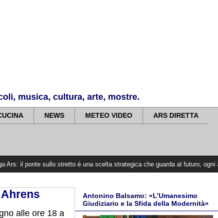
li, musica, cultura, arte, mostre.
CUCINA
NEWS
METEO VIDEO
ARS DIRETTA
e sullo stretto è una scelta strategica che guarda al futuro, ogni anno di ritar
a Ahrens
Antonino Balsamo: «L’Umanesimo
Giudiziario e la Sfida della Modernità»
gno alle ore 18 a