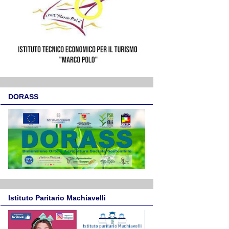
DORASS
Istituto Paritario Machiavelli