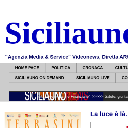
Siciliau
"Agenzia Media & Service" Videonews, Diretta ARS, 
HOME PAGE
POLITICA
CRONACA
CULT
SICILIAUNO ON DEMAND
SICILIAUNO LIVE
CO
re continuità nelle prossime Finanziarie”
>>>>>
Salute, giunta regionale nom
La luce è là