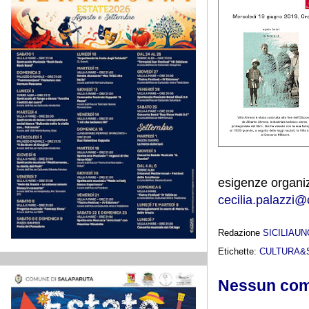
esigenze organiz
cecilia.palazzi@
Redazione
SICILIAU
Etichette:
CULTURA&
Nessun co