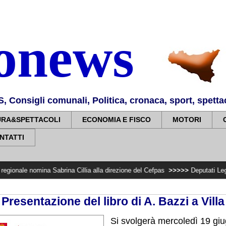
nonews
Consigli comunali, Politica, cronaca, sport, spettaco
URA&SPETTACOLI
ECONOMIA E FISCO
MOTORI
NTATTI
ina Sabrina Cillia alla direzione del Cefpas
>>>>>
Deputati Lega Ars: il pont
. Presentazione del libro di A. Bazzi a Vill
Si svolgerà mercoledì 19 giu