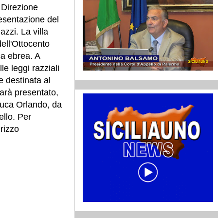
 Direzione
resentazione del
azzi. La villa
dell'Ottocento
ca ebrea. A
e leggi razziali
 e destinata al
sarà presentato,
oluca Orlando, da
ello. Per
rizzo