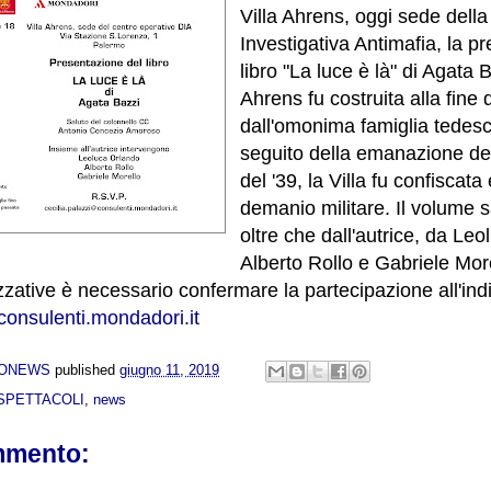
Villa Ahrens, oggi sede della
Investigativa Antimafia, la p
libro "La luce è là" di Agata B
Ahrens fu costruita alla fine 
dall'omonima famiglia tedes
seguito della emanazione dell
del '39, la Villa fu confiscata
demanio militare. Il volume 
oltre che dall'autrice, da Le
Alberto Rollo e Gabriele Mor
zative è necessario confermare la partecipazione all'indi
consulenti.mondadori.it
NONEWS
published
giugno 11, 2019
SPETTACOLI
,
news
mmento: