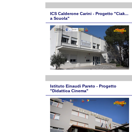
ICS Calderone Carini - Progetto "Ciak...
a Scuola"
Istituto Einaudi Pareto - Progetto
"Didattica Cinema"