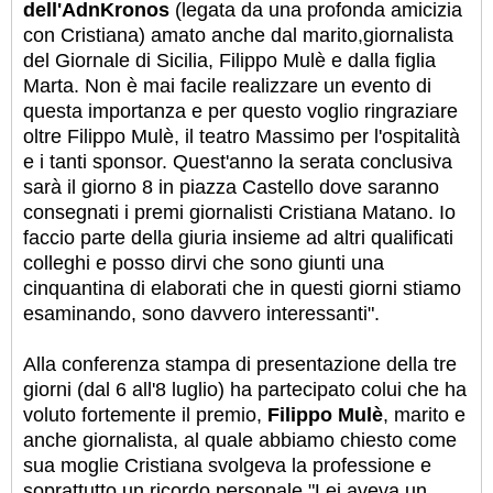
dell'AdnKronos
(legata da una profonda amicizia
con Cristiana) amato anche dal marito,giornalista
del Giornale di Sicilia, Filippo Mulè e dalla figlia
Marta. Non è mai facile realizzare un evento di
questa importanza e per questo voglio ringraziare
oltre Filippo Mulè, il teatro Massimo per l'ospitalità
e i tanti sponsor. Quest'anno la serata conclusiva
sarà il giorno 8 in piazza Castello dove saranno
consegnati i premi giornalisti Cristiana Matano. Io
faccio parte della giuria insieme ad altri qualificati
colleghi e posso dirvi che sono giunti una
cinquantina di elaborati che in questi giorni stiamo
esaminando, sono davvero interessanti".
Alla conferenza stampa di presentazione della tre
giorni (dal 6 all'8 luglio) ha partecipato colui che ha
voluto fortemente il premio,
Filippo Mulè
, marito e
anche giornalista, al quale abbiamo chiesto come
sua moglie Cristiana svolgeva la professione e
soprattutto un ricordo personale."Lei aveva un