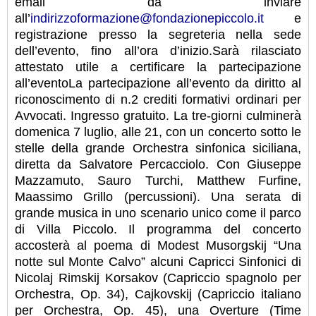
email da inviare
all’
indirizzoformazione@fondazionepiccolo.it
e
registrazione presso la segreteria nella sede
dell’evento, fino all’ora d’inizio.Sarà rilasciato
attestato utile a certificare la partecipazione
all’eventoLa partecipazione all’evento da diritto al
riconoscimento di n.2 crediti formativi ordinari per
Avvocati. Ingresso gratuito. La tre-giorni culminerà
domenica 7 luglio, alle 21, con un concerto sotto le
stelle della grande Orchestra sinfonica siciliana,
diretta da Salvatore Percacciolo. Con Giuseppe
Mazzamuto, Sauro Turchi, Matthew Furfine,
Maassimo Grillo (percussioni). Una serata di
grande musica in uno scenario unico come il parco
di Villa Piccolo. Il programma del concerto
accosterà al poema di Modest Musorgskij “Una
notte sul Monte Calvo” alcuni Capricci Sinfonici di
Nicolaj Rimskij Korsakov (Capriccio spagnolo per
Orchestra, Op. 34), Cajkovskij (Capriccio italiano
per Orchestra, Op. 45), una Overture (Time