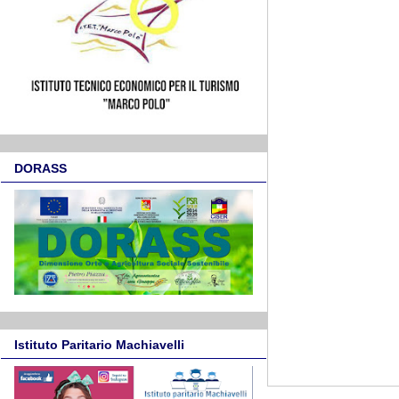
DORASS
Istituto Paritario Machiavelli