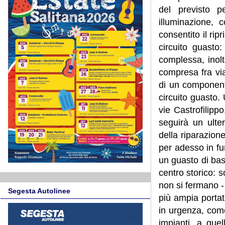
del previsto pe
illuminazione, 
consentito il rip
circuito guasto
complessa, inolt
compresa fra via
di un component
circuito guasto.
vie Castrofilipp
seguirà un ulte
della riparazion
per adesso in fun
un guasto di bas
centro storico: s
non si fermano -
Segesta Autolinee
più ampia portat
in urgenza, come 
impianti, a que