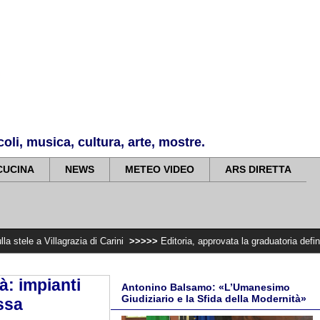
li, musica, cultura, arte, mostre.
CUCINA
NEWS
METEO VIDEO
ARS DIRETTA
grazia di Carini
>>>>>
Editoria, approvata la graduatoria definitiva dei cont
à: impianti
Antonino Balsamo: «L’Umanesimo
Giudiziario e la Sfida della Modernità»
ossa