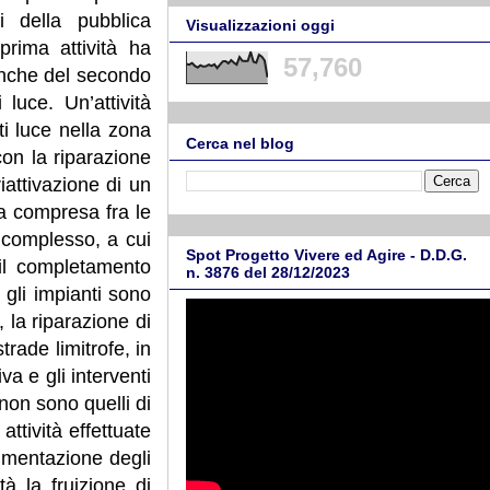
i della pubblica
Visualizzazioni oggi
prima attività ha
57,760
e anche del secondo
luce. Un’attività
ti luce nella zona
Cerca nel blog
on la riparazione
attivazione di un
a compresa fra le
o complesso, a cui
Spot Progetto Vivere ed Agire - D.D.G.
il completamento
n. 3876 del 28/12/2023
 gli impianti sono
 la riparazione di
rade limitrofe, in
va e gli interventi
non sono quelli di
ttività effettuate
limentazione degli
à la fruizione di