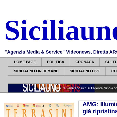
Siciliau
"Agenzia Media & Service" Videonews, Diretta ARS, 
HOME PAGE
POLITICA
CRONACA
CULT
SICILIAUNO ON DEMAND
SICILIAUNO LIVE
CO
o evacuare
>>>>>
37 anni fa venivano uccisi l'agente Nino Agostino e la moglie
AMG: Illumin
già ripristin