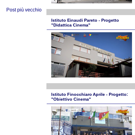
Post più vecchio
Istituto Einaudi Pareto - Progetto
"Didattica Cinema"
Istituto Finocchiaro Aprile - Progetto:
"Obiettivo Cinema"