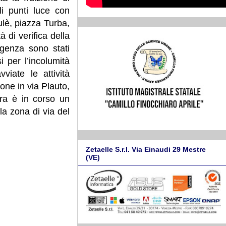
oli punti luce con
ulè, piazza Turba,
 di verifica della
rgenza sono stati
i per l’incolumità
iate le attività
one in via Plauto,
ara è in corso un
la zona di via del
Zetaelle S.r.l. Via Einaudi 29 Mestre
(VE)