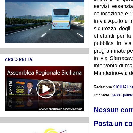
servizi essenzia
collocazione e r
in via Apollo e i
sicurezza degli 
effettuati per l
pubblica in vi
programmate per l
in via Sferraca
ARS DIRETTA
intervento di ma
Manderino-via de
Redazione
SICILIAU
Etichette:
news
,
politi
Nessun co
Posta un c