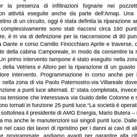
r la presenza di infiltrazioni fognarie nei pozzett
con attività eseguite anche da parte dell’Amap. Una 
ristino di un circuito, oggi è stata definita la riparazion
: complessivamente sono stati riaccesi circa 160 punti 
re, è in via di definizione per la riaccensione di 80 pun
 Dante e corso Camillo Finocchiaro Aprile e traverse, c
e della cabina Camporeale, in modo da consentire la ri
 Un primo intervento tampone è stato eseguito nella zon
o, della Vetriera e Alloro per la riparazione di un guast
riore intervento. Programmazione in corso anche per 
e nella zona di via Paolo Paternostro-via Villareale dove
zione a punti luce alternati. E’ stata completata, invece,
sa tensione che interessava via Guido delle Colonne e st
ono tornati in funzione 25 punti luce.“La società è operati
 sottolinea il presidente di AMG Energia, Mario Butera – 
a ma anche le manutenzioni sui singoli punti luce. Dalle a
nel caso dei lavori di ripristino per i danni ai cavi di a
lle programmate, andiamo avanti per garantire alla citt