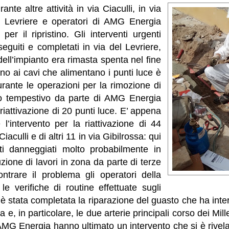
ante altre attività in via Ciaculli, in via
l Levriere e operatori di AMG Energia
per il ripristino. Gli interventi urgenti
seguiti e completati in via del Levriere,
ell’impianto era rimasta spenta nel fine
nno ai cavi che alimentano i punti luce è
rante le operazioni per la rimozione di
istino tempestivo da parte di AMG Energia
riattivazione di 20 punti luce. E’ appena
l’intervento per la riattivazione di 44
Ciaculli e di altri 11 in via Gibilrossa: qui
ti danneggiati molto probabilmente in
zione di lavori in zona da parte di terze
ontrare il problema gli operatori della
le verifiche di routine effettuate sugli
o è stata completata la riparazione del guasto che ha inte
 e, in particolare, le due arterie principali corso dei Mill
 AMG Energia hanno ultimato un intervento che si è rive