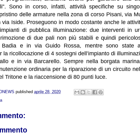
li”. Sono in corso, infatti, attività specifiche su sing
ipristino delle armature nella zona di corso Pisani, via M
n via Iside. Proseguono in modo costante anche le attività
impianti di pubblica illuminazione: due interventi in u
a rimozione di due pali non più stabili e quindi pericolos
a Badia e in via Guido Rossa, mentre sono state avv
a ricollocazione di 4 sostegni dell’impianto di illuminazi
vallo e in via Barcarello. Sempre nella borgata marin
nutenzione ordinaria per la riparazione di un circuito nel
l Tritone e la riaccensione di 80 punti luce.
NONEWS
published
aprile 28, 2020
ca
mmento:
ommento