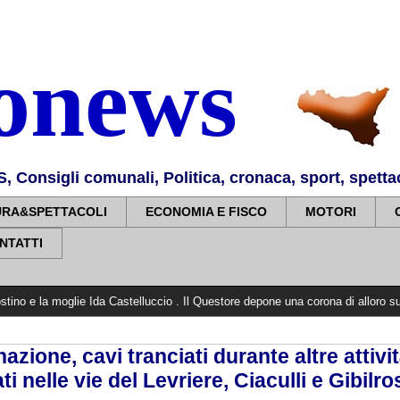
nonews
Consigli comunali, Politica, cronaca, sport, spettaco
URA&SPETTACOLI
ECONOMIA E FISCO
MOTORI
NTATTI
 Ida Castelluccio . Il Questore depone una corona di alloro sulla stele a Villa
azione, cavi tranciati durante altre attivit
ati nelle vie del Levriere, Ciaculli e Gibilr