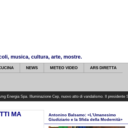
li, musica, cultura, arte, mostre.
CUCINA
NEWS
METEO VIDEO
ARS DIRETTA
Illuminazione Cep, nuovo atto di vandalismo. Il presidente Scoma: situazio
TTI MA
Antonino Balsamo: «L’Umanesimo
Giudiziario e la Sfida della Modernità»