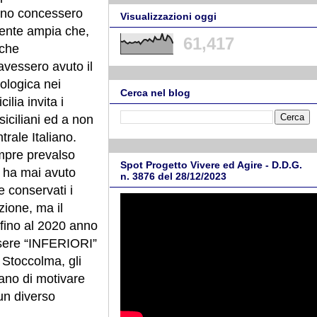
cano concessero
Visualizzazioni oggi
lmente ampia che,
61,417
 che
avessero avuto il
ologica nei
Cerca nel blog
lia invita i
 siciliani ed a non
rale Italiano.
empre prevalso
Spot Progetto Vivere ed Agire - D.D.G.
on ha mai avuto
n. 3876 del 28/12/2023
e conservati i
azione, ma il
, fino al 2020 anno
essere “INFERIORI”
i Stoccolma, gli
cano di motivare
un diverso