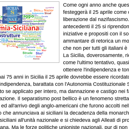
Come ogni anno anche quest
festeggerà il 25 aprile come 
liberazione dal nazifascismo.
antecedenti il 25 si riprendon
iniziative e propositi con il s
ammantare di retorica un mo
che non per tutti gli italiani 
La Sicilia, doverosamente, r
come l'ultimo tentativo, quasi
ottenere l'indipendenza e to
i 75 anni in Sicilia il 25 aprile dovrebbe essere ricordat
'indipendenza, barattata con l'Autonomia Costituzionale S
to se applicato per intero, ma dannazione e castigo nei fa
cazione. Il separatismo post bellico è un fenomeno strett
d all'arrivo degli anglo-americani che furono accolti nel
 che annunciava ai siciliani la decadenza della monarch
siciliani all'unità nazionale e si chiedeva agli Alleati di p
ana. Ma le forze politiche unioniste nazionali, pur di no