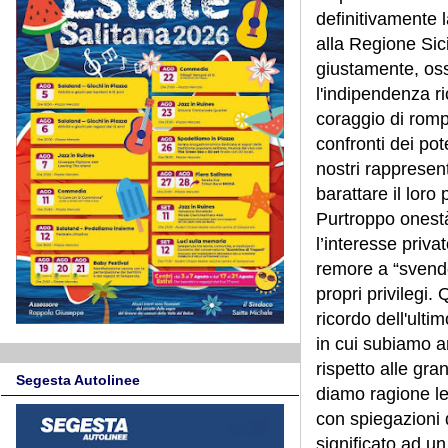
definitivamente 
alla Regione Sic
giustamente, os
l'indipendenza r
coraggio di romp
confronti dei pot
nostri rappresenta
barattare il loro
Purtroppo onestà
l’interesse priva
remore a “svender
propri privilegi. 
ricordo dell'ulti
in cui subiamo a
rispetto alle gra
Segesta Autolinee
diamo ragione le
con spiegazioni 
significato ad un