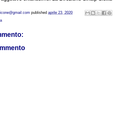
opicone@gmail.com
published
aprile 23, 2020
ca
mmento:
ommento