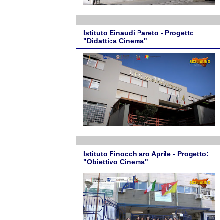
Istituto Einaudi Pareto - Progetto
"Didattica Cinema"
Istituto Finocchiaro Aprile - Progetto:
"Obiettivo Cinema"