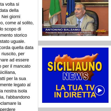
a volta si
data della
 Nei giorni
o, come al solito,
olo scopo di
mento storico
è stato uguale.
icorda quella data
 riuscito, per
rnare ad essere
o per il mancato
iciliana,
tti per la sua
amente legato al
la nostra isola
ia, l'abbandono
roclamare la
n perdere