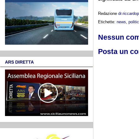
Redazione
dr.riccard
Etichette:
news
,
politi
Nessun co
Posta un c
ARS DIRETTA