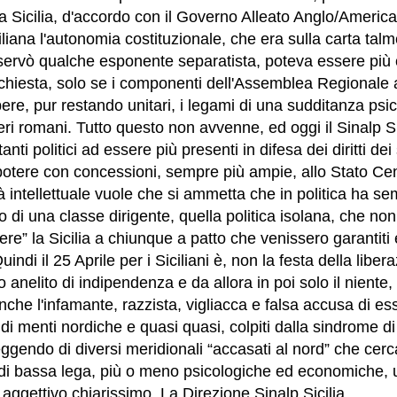
la Sicilia, d'accordo con il Governo Alleato Anglo/Ameri
iliana l'autonomia costituzionale, che era sulla carta ta
servò qualche esponente separatista, poteva essere più
ichiesta, solo se i componenti dell'Assemblea Regionale 
ere, pur restando unitari, i legami di una sudditanza psic
eri romani. Tutto questo non avvenne, ed oggi il Sinalp Sici
nti politici ad essere più presenti in difesa dei diritti dei
 potere con concessioni, sempre più ampie, allo Stato Cent
 intellettuale vuole che si ammetta che in politica ha s
to di una classe dirigente, quella politica isolana, che n
e” la Sicilia a chiunque a patto che venissero garantiti 
Quindi il 25 Aprile per i Siciliani è, non la festa della liber
mo anelito di indipendenza e da allora in poi solo il niente
nche l'infamante, razzista, vigliacca e falsa accusa di 
ndi menti nordiche e quasi quasi, colpiti dalla sindrome d
ggendo di diversi meridionali “accasati al nord” che cer
di bassa lega, più o meno psicologiche ed economiche, 
 aggettivo chiarissimo. La Direzione Sinalp Sicilia