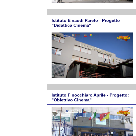
Istituto Einaudi Pareto - Progetto
"Didattica Cinema"
Istituto Finocchiaro Aprile - Progetto:
"Obiettivo Cinema"