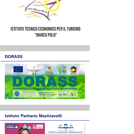
DORASS
Istituto Paritario Machiavelli