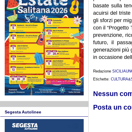
basate sulla te
acuirsi del tris
gli sforzi per mi
con il “Progetto
prevenzione, ric
futuro, il pass
generazioni più 
in occasione del
Redazione
SICILIAU
Etichette:
CULTURA&
Nessun co
Posta un c
Segesta Autolinee