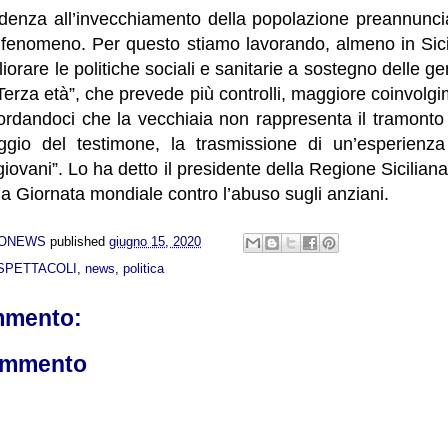
ndenza all’invecchiamento della popolazione preannunc
te fenomeno. Per questo stiamo lavorando, almeno in Sicil
gliorare le politiche sociali e sanitarie a sostegno delle 
 Terza età”, che prevede più controlli, maggiore coinvol
ordandoci che la vecchiaia non rappresenta il tramonto 
aggio del testimone, la trasmissione di un’esperienz
giovani”. Lo ha detto il presidente della Regione Sicilia
la Giornata mondiale contro l’abuso sugli anziani.
NONEWS
published
giugno 15, 2020
SPETTACOLI
,
news
,
politica
mmento:
ommento