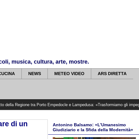
li, musica, cultura, arte, mostre.
CUCINA
NEWS
METEO VIDEO
ARS DIRETTA
one tra Porto Empedocle e Lampedusa: «Trasformiamo gli impegni in risultati co
re di un
Antonino Balsamo: «L’Umanesimo
Giudiziario e la Sfida della Modernità»