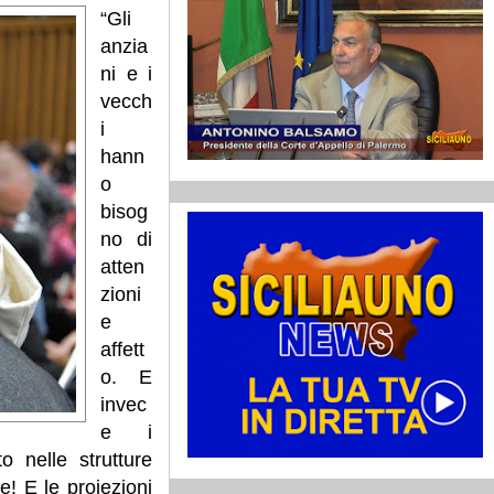
“Gli
anzia
ni e i
vecch
i
hann
o
bisog
no di
atten
zioni
e
affett
o. E
invec
e i
 nelle strutture
ne!
E le proiezioni