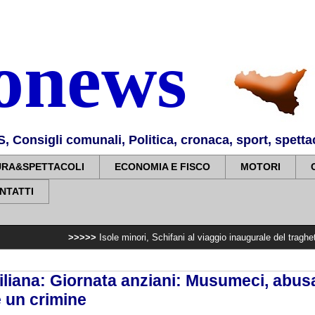
nonews
Consigli comunali, Politica, cronaca, sport, spettaco
URA&SPETTACOLI
ECONOMIA E FISCO
MOTORI
NTATTI
>>>>>
Isole minori, Schifani al viaggio inaugurale del traghetto della Regi
iliana: Giornata anziani: Musumeci, abusa
è un crimine