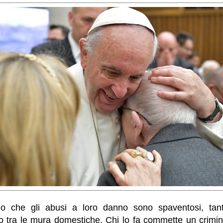
o che gli abusi a loro danno sono spaventosi, tanto
o tra le mura domestiche. Chi lo fa commette un crimi