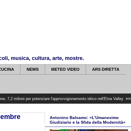
li, musica, cultura, arte, mostre.
CUCINA
NEWS
METEO VIDEO
ARS DIRETTA
 per potenziare l'approvvigionamento idrico nell'Etna Valley
>>>>>
Violenza 
ovembre
Antonino Balsamo: «L’Umanesimo
Giudiziario e la Sfida della Modernità»