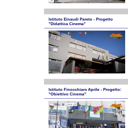
Istituto Einaudi Pareto - Progetto
"Didattica Cinema"
Istituto Finocchiaro Aprile - Progetto:
"Obiettivo Cinema"