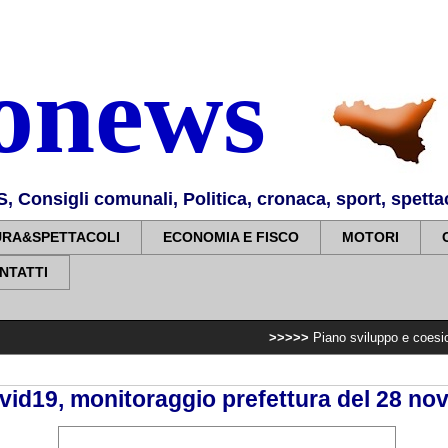
nonews
Consigli comunali, Politica, cronaca, sport, spettaco
URA&SPETTACOLI
ECONOMIA E FISCO
MOTORI
NTATTI
>>>>>
Piano sviluppo e coesione, 7,2 milioni
ovid19, monitoraggio prefettura del 28 n