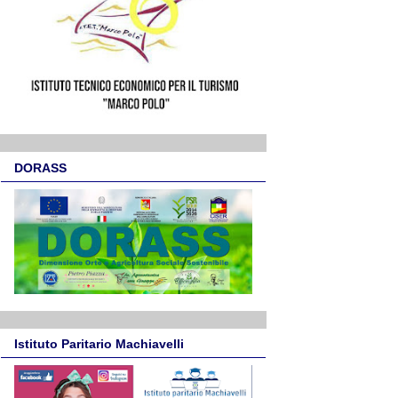
DORASS
Istituto Paritario Machiavelli