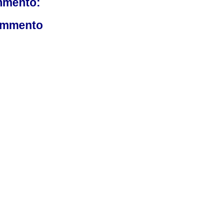
mmento:
ommento