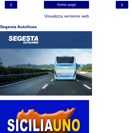
‹
›
Home page
Visualizza versione web
Segesta Autolinee