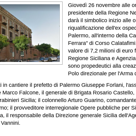
Giovedì 26 novembre alle ore
presidente della Regione N
darà il simbolico inizio alle 
riqualificazione dell'ex osped
Palermo, all'interno della 
Ferrara" di Corso Calatafimi. 
valore di 7,2 milioni di euro 
Regione Siciliana e Agenzi
sono propedeutici alla crea
Polo direzionale per l'Arma 
 in cantiere il prefetto di Palermo Giuseppe Forlani, l'a
ure Marco Falcone, il generale di Brigata Rosario Castell
abinieri Sicilia; il colonnello Arturo Guarino, comandant
mo; il provveditore interregionale Opere pubbliche per Si
a, il responsabile della Direzione generale Sicilia dell'Ag
 Vannini.