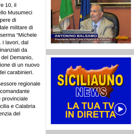
 10, il
ello Musumeci
opere di
ale militare di
Caserma "Michele
I lavori, dal
finanziati da
a del Demanio,
zione di un nuovo
dei carabinieri.
ssessore regionale
o, comandante
e provinciale
cilia e Calabria
enzia del