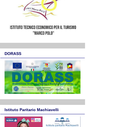
DORASS
Istituto Paritario Machiavelli