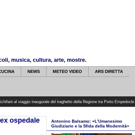
li, musica, cultura, arte, mostre.
CUCINA
NEWS
METEO VIDEO
ARS DIRETTA
aggio inaugurale del traghetto della Regione tra Porto Empedocle e Lampedusa:
l'ex ospedale
Antonino Balsamo: «L’Umanesimo
Giudiziario e la Sfida della Modernità»