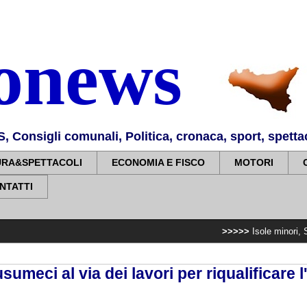
nonews
Consigli comunali, Politica, cronaca, sport, spettaco
URA&SPETTACOLI
ECONOMIA E FISCO
MOTORI
NTATTI
>>>>>
Isole minori, Schifani al vi
umeci al via dei lavori per riqualificare 