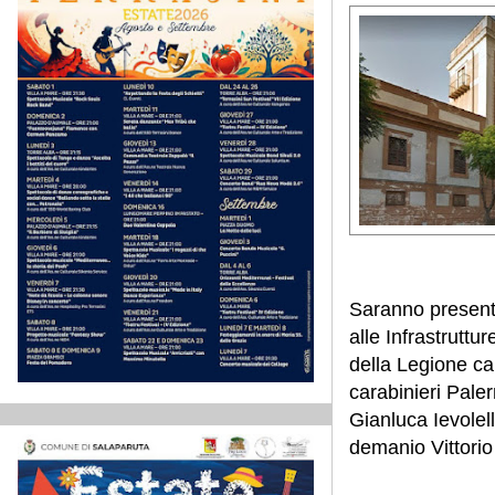
Saranno presenti
alle Infrastrutt
della Legione car
carabinieri Paler
Gianluca Ievolell
demanio Vittorio