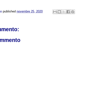
go
published
novembre 25, 2020
mmento:
ommento