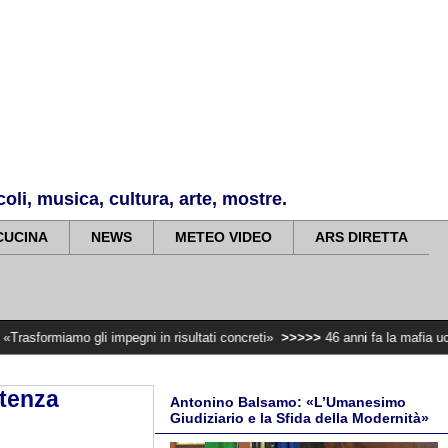
li, musica, cultura, arte, mostre.
CUCINA
NEWS
METEO VIDEO
ARS DIRETTA
gli impegni in risultati concreti»
>>>>>
46 anni fa la mafia uccideva il Pro
etenza
Antonino Balsamo: «L’Umanesimo
Giudiziario e la Sfida della Modernità»