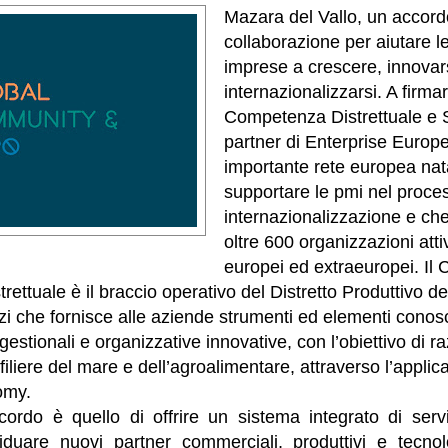
Mazara del Vallo, un accord
collaborazione per aiutare l
imprese a crescere, innovar
internazionalizzarsi. A firmar
Competenza Distrettuale e S
partner di Enterprise Europe
importante rete europea nat
supportare le pmi nel proce
internazionalizzazione e ch
oltre 600 organizzazioni atti
europei ed extraeuropei. Il 
ettuale è il braccio operativo del Distretto Produttivo d
izi che fornisce alle aziende strumenti ed elementi conosc
estionali e organizzative innovative, con l’obiettivo di r
e filiere del mare e dell’agroalimentare, attraverso l’applic
omy.
ccordo è quello di offrire un sistema integrato di serv
iduare nuovi partner commerciali, produttivi e tecnolo