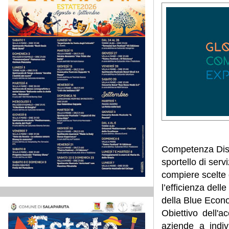
Competenza Distr
sportello di serv
compiere scelte g
l’efficienza dell
della Blue Econ
Obiettivo dell'a
aziende a indiv