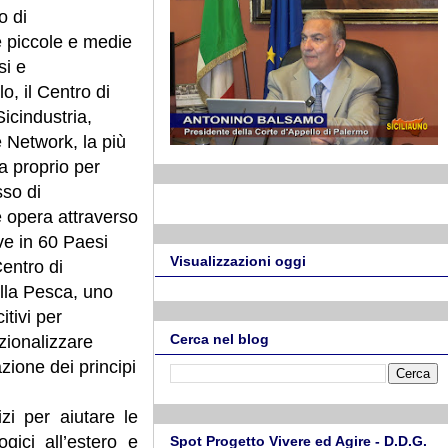
o di
e piccole e medie
si e
lo, il Centro di
icindustria,
 Network, la più
a proprio per
sso di
e opera attraverso
ve in 60 Paesi
Visualizzazioni oggi
Centro di
ella Pesca, uno
itivi per
Cerca nel blog
azionalizzare
azione dei principi
izi per aiutare le
gici all’estero e
Spot Progetto Vivere ed Agire - D.D.G.