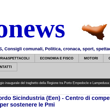
nonews
Consigli comunali, Politica, cronaca, sport, spettaco
URA&SPETTACOLI
ECONOMIA E FISCO
MOTORI
NTATTI
e del traghetto della Regione tra Porto Empedocle e Lampedusa: «Trasformiamo 
ordo Sicindustria (Een) - Centro di comp
 per sostenere le Pmi