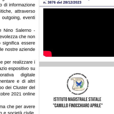
n. 3876 del 28/12/2023
io di informazione
itiche, attraverso
 outgoing, eventi
ne Nino Salerno -
apevolezza che non
 significa essere
 le nostre aziende
e per realizzare i
zio espositivo su
ativa digitale
entare e di altri
po dei Cluster del
ttobre 2021 online
erma che per avere
 e società civile.