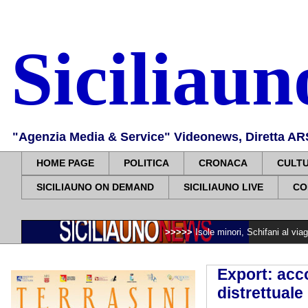
Siciliau
"Agenzia Media & Service" Videonews, Diretta ARS, 
HOME PAGE
POLITICA
CRONACA
CULT
SICILIAUNO ON DEMAND
SICILIAUNO LIVE
CO
>>>>>
Isole minori, Schifani al viaggio inaugural
Export: acc
distrettuale