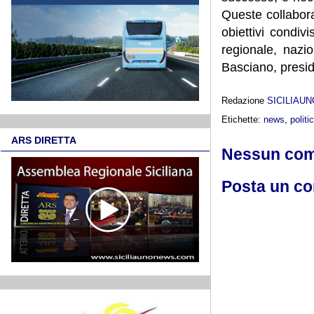
Queste collabora
obiettivi condiv
regionale, nazi
Basciano, presid
Redazione
SICILIAU
Etichette:
news
,
politi
ARS DIRETTA
Nessun co
Posta un c