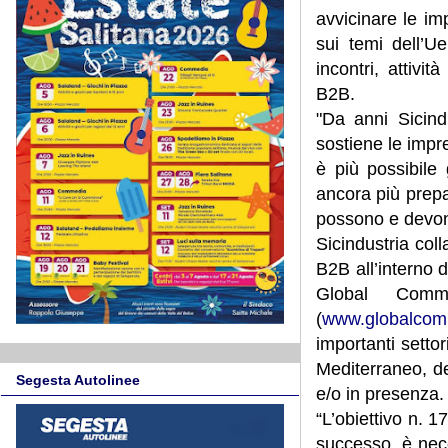
avvicinare le im
sui temi dell’Ue
incontri, attivi
B2B.
"Da anni Sicind
sostiene le impr
è più possibile
ancora più prepar
possono e devon
Sicindustria col
B2B all’interno
Global Commun
(
www.globalcom
importanti setto
Mediterraneo, de
Segesta Autolinee
e/o in presenza.
“L’obiettivo n. 
successo, è neces