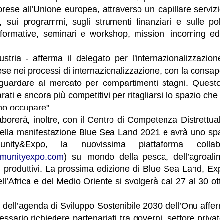
prese all’Unione europea, attraverso un capillare serviz
, sui programmi, sugli strumenti finanziari e sulle pol
tà formative, seminari e workshop, missioni incoming ed
ustria - afferma il delegato per l'internazionalizzazio
ese nei processi di internazionalizzazione, con la cons
 guardare al mercato per compartimenti stagni. Questo
ati e ancora più competitivi per ritagliarsi lo spazio che
o occupare".
laborerà, inoltre, con il Centro di Competenza Distrettual
 della manifestazione Blue Sea Land 2021 e avrà uno spa
ity&Expo, la nuovissima piattaforma collabor
munityexpo.com
) sul mondo della pesca, dell’agroalim
ri produttivi. La prossima edizione di Blue Sea Land, Ex
ll’Africa e del Medio Oriente si svolgerà dal 27 al 30 o
17 dell’agenda di Sviluppo Sostenibile 2030 dell’Onu aff
sario richiedere partenariati tra governi, settore privato