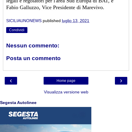
legali e regolatori per l'area Sud Europa di BAT, e
Fabio Galluzzo, Vice Presidente di Marevivo.
SICILIAUNONEWS
published
luglio 13, 2021
Condividi
Nessun commento:
Posta un commento
‹
›
Home page
Visualizza versione web
Segesta Autolinee