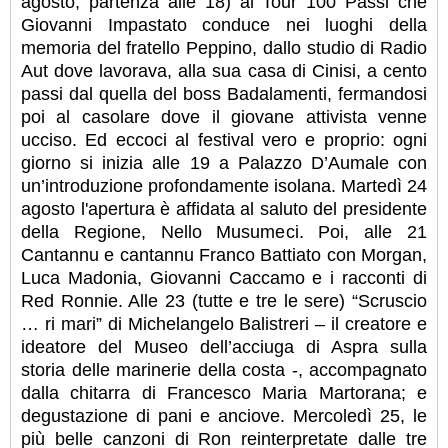
agosto, partenza alle 18) al Tour 100 Passi che
Giovanni Impastato conduce nei luoghi della
memoria del fratello Peppino, dallo studio di Radio
Aut dove lavorava, alla sua casa di Cinisi, a cento
passi dal quella del boss Badalamenti, fermandosi
poi al casolare dove il giovane attivista venne
ucciso. Ed eccoci al festival vero e proprio: ogni
giorno si inizia alle 19 a Palazzo D’Aumale con
un’introduzione profondamente isolana. Martedì 24
agosto l'apertura è affidata al saluto del presidente
della Regione, Nello Musumeci. Poi, alle 21
Cantannu e cantannu Franco Battiato con Morgan,
Luca Madonia, Giovanni Caccamo e i racconti di
Red Ronnie. Alle 23 (tutte e tre le sere) “Scruscio
… ri mari” di Michelangelo Balistreri – il creatore e
ideatore del Museo dell’acciuga di Aspra sulla
storia delle marinerie della costa -, accompagnato
dalla chitarra di Francesco Maria Martorana; e
degustazione di pani e anciove. Mercoledì 25, le
più belle canzoni di Ron reinterpretate dalle tre