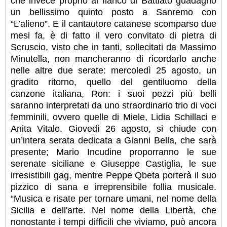
che invece proprio al fianco di Battiato guadagnò
un bellissimo quinto posto a Sanremo con
“L’alieno”. E il cantautore catanese scomparso due
mesi fa, è di fatto il vero convitato di pietra di
Scruscio, visto che in tanti, sollecitati da Massimo
Minutella, non mancheranno di ricordarlo anche
nelle altre due serate: mercoledì 25 agosto, un
gradito ritorno, quello del gentiluomo della
canzone italiana, Ron: i suoi pezzi più belli
saranno interpretati da uno straordinario trio di voci
femminili, ovvero quelle di Miele, Lidia Schillaci e
Anita Vitale. Giovedì 26 agosto, si chiude con
un’intera serata dedicata a Gianni Bella, che sarà
presente; Mario Incudine proporranno le sue
serenate siciliane e Giuseppe Castiglia, le sue
irresistibili gag, mentre Peppe Qbeta porterà il suo
pizzico di sana e irreprensibile follia musicale.
“Musica e risate per tornare umani, nel nome della
Sicilia e dell'arte. Nel nome della Libertà, che
nonostante i tempi difficili che viviamo, può ancora