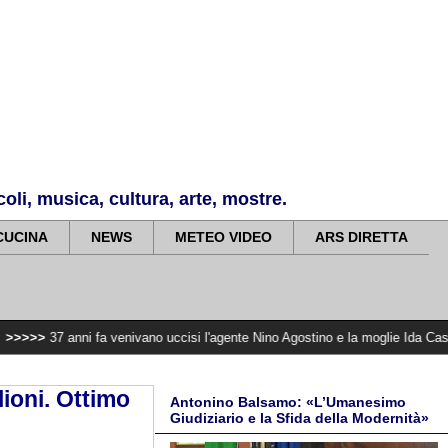
li, musica, cultura, arte, mostre.
CUCINA
NEWS
METEO VIDEO
ARS DIRETTA
ni fa venivano uccisi l'agente Nino Agostino e la moglie Ida Castelluccio . Il Q
lioni. Ottimo
Antonino Balsamo: «L’Umanesimo
Giudiziario e la Sfida della Modernità»