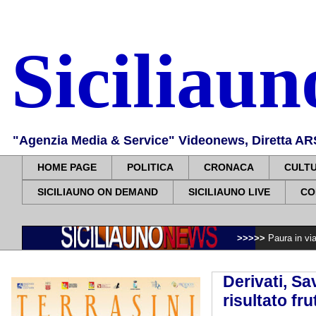
Siciliau
"Agenzia Media & Service" Videonews, Diretta ARS, 
HOME PAGE
POLITICA
CRONACA
CULT
SICILIAUNO ON DEMAND
SICILIAUNO LIVE
CO
>>>>>
Paura in via Maqueda a fuo
Derivati, Sa
risultato fr