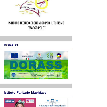
DORASS
Istituto Paritario Machiavelli