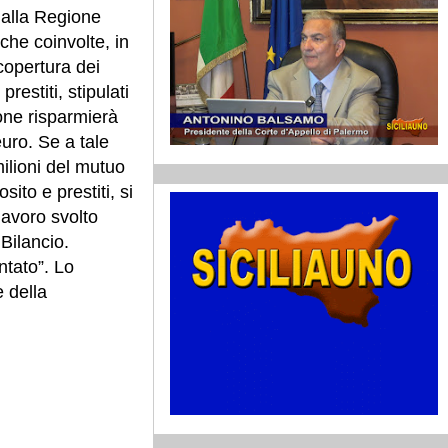
dalla Regione
che coinvolte, in
copertura dei
restiti, stipulati
ione risparmierà
euro. Se a tale
milioni del mutuo
ito e prestiti, si
lavoro svolto
Bilancio.
ntato”. Lo
 della