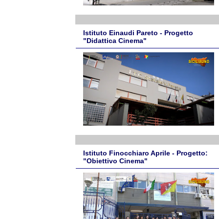
Istituto Einaudi Pareto - Progetto
"Didattica Cinema"
Istituto Finocchiaro Aprile - Progetto:
"Obiettivo Cinema"