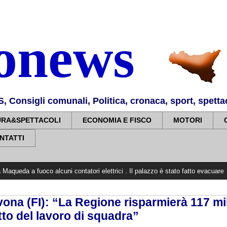
nonews
Consigli comunali, Politica, cronaca, sport, spettaco
URA&SPETTACOLI
ECONOMIA E FISCO
MOTORI
NTATTI
co alcuni contatori elettrici . Il palazzo è stato fatto evacuare
>>>>>
37 an
vona (FI): “La Regione risparmierà 117 mi
utto del lavoro di squadra”