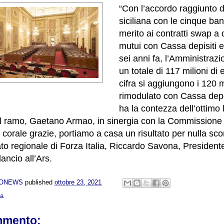
“Con l’accordo raggiunto 
siciliana con le cinque ban
merito ai contratti swap a 
mutui con Cassa depisiti e p
sei anni fa, l’Amministraz
un totale di 117 milioni di 
cifra si aggiungono i 120 
rimodulato con Cassa depos
ha la contezza dell’ottimo 
l ramo, Gaetano Armao, in sinergia con la Commissione 
 corale grazie, portiamo a casa un risultato per nulla sco
ato regionale di Forza Italia, Riccardo Savona, Presidente
ncio all’Ars.
NONEWS
published
ottobre 23, 2021
ca
mmento: