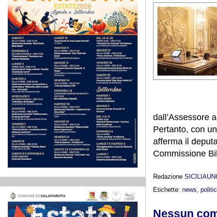
dall’Assessore a
Pertanto, con un
afferma il deput
Commissione Bila
Redazione
SICILIAU
Etichette:
news
,
politi
Nessun co