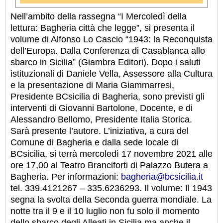
Nell’ambito della rassegna “I Mercoledì della
lettura: Bagheria città che legge”, si presenta il
volume di Alfonso Lo Cascio “1943: la Reconquista
dell’Europa. Dalla Conferenza di Casablanca allo
sbarco in Sicilia” (Giambra Editori). Dopo i saluti
istituzionali di Daniele Vella, Assessore alla Cultura
e la presentazione di Maria Giammarresi,
Presidente BCsicilia di Bagheria, sono previsti gli
interventi di Giovanni Bartolone, Docente, e di
Alessandro Bellomo, Presidente Italia Storica.
Sarà presente l’autore. L’iniziativa, a cura del
Comune di Bagheria e dalla sede locale di
BCsicilia, si terrà mercoledì 17 novembre 2021 alle
ore 17,00 al Teatro Branciforti di Palazzo Butera a
Bagheria. Per informazioni:
bagheria@bcsicilia.it
tel. 339.4121267 – 335.6236293. Il volume: Il 1943
segna la svolta della Seconda guerra mondiale. La
notte tra il 9 e il 10 luglio non fu solo il momento
dello sbarco degli Alleati in Sicilia ma anche il