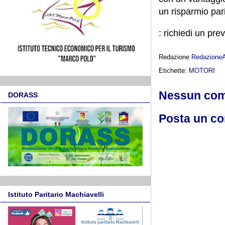
un risparmio pari
: richiedi un pre
Redazione
Redazione
Etichette:
MOTORI
Nessun co
DORASS
Posta un c
Istituto Paritario Machiavelli