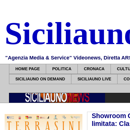
Siciliau
"Agenzia Media & Service" Videonews, Diretta ARS, 
HOME PAGE
POLITICA
CRONACA
CULT
SICILIAUNO ON DEMAND
SICILIAUNO LIVE
CO
Showroom On
limitata: C