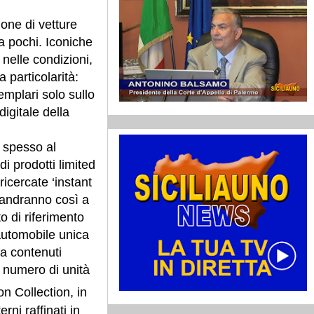
ione di vetture
 pochi. Iconiche
 nelle condizioni,
 particolarità:
emplari solo sullo
igitale della
ù spesso al
di prodotti limited
 ricercate ‘instant
n andranno così a
o di riferimento
’automobile unica
da contenuti
n numero di unità
n Collection, in
rni raffinati in