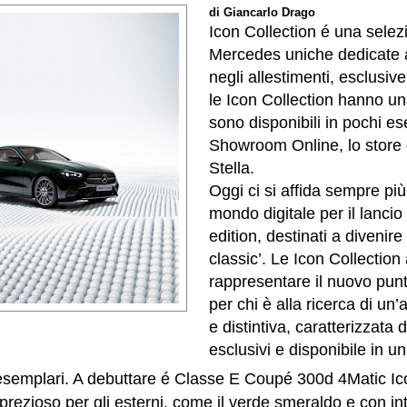
di Giancarlo Drago
Icon Collection é una selez
Mercedes uniche dedicate a
negli allestimenti, esclusive
le Icon Collection hanno una
sono disponibili in pochi es
Showroom Online, lo store d
Stella.
Oggi ci si affida sempre pi
mondo digitale per il lancio 
edition, destinati a divenire
classic’. Le Icon Collectio
rappresentare il nuovo punt
per chi è alla ricerca di un
e distintiva, caratterizzata 
esclusivi e disponibile in u
 esemplari.
A debuttare é Classe E Coupé 300d 4Matic Ico
prezioso per gli esterni, come il verde smeraldo e con inte