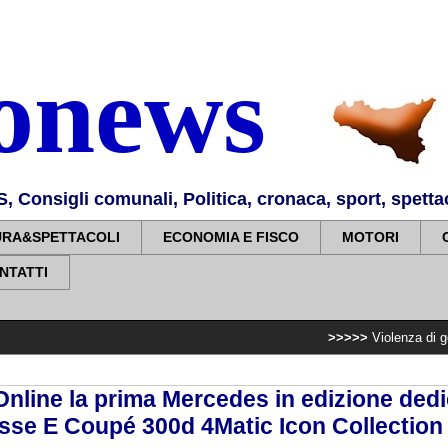
nonews
Consigli comunali, Politica, cronaca, sport, spettaco
URA&SPETTACOLI
ECONOMIA E FISCO
MOTORI
NTATTI
>>>>>
Violenza di genere, rilasciati
line la prima Mercedes in edizione dedi
lasse E Coupé 300d 4Matic Icon Collection