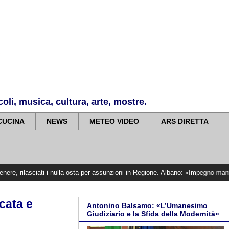
li, musica, cultura, arte, mostre.
CUCINA
NEWS
METEO VIDEO
ARS DIRETTA
 i nulla osta per assunzioni in Regione. Albano: «Impegno mantenuto, siamo vici
cata e
Antonino Balsamo: «L’Umanesimo
Giudiziario e la Sfida della Modernità»