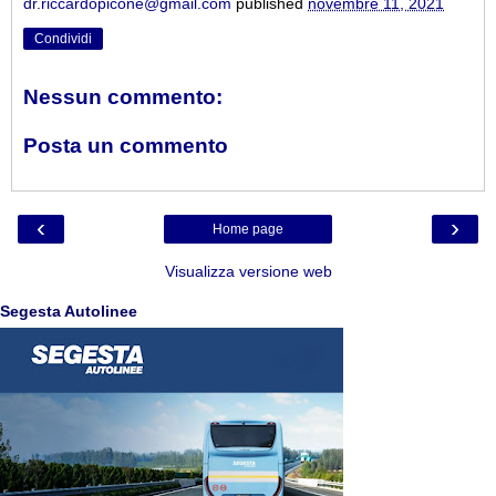
dr.riccardopicone@gmail.com
published
novembre 11, 2021
Condividi
Nessun commento:
Posta un commento
‹
›
Home page
Visualizza versione web
Segesta Autolinee