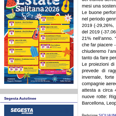
mesi una sostenut
Le buone perfor
nel periodo genn
2019 (-29,26%, 
del 2019 (-37,06
21% nell’anno. 
che far piacere 
chiuderemo l’an
tanto da fare pe
Le proiezioni di
prevede di rag
invernale, fort
compagnie aeree 
attesta a circa 
nuove rotte: Rig
Segesta Autolinee
Barcellona, Leop
Redazione
SICILIAU