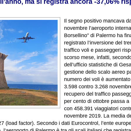
l’anno, ma si registra ancora -37,06% ris
Il segno positivo mancava d
novembre l’aeroporto intern
Borsellino” di Palermo ha fi
registrato l’inversione del tr
traffico voli e passeggeri ris
scorso mese, infatti, secondo
dell’ufficio statistiche di Ges
gestione dello scalo aereo pa
numero dei voli è aumentato 
3.598 contro 3.268 novembre
recupero del traffico passegg
per cento di ottobre passa a
con 458.391 viaggiatori cont
novembre 2019. La media de
27 (load factor). Secondo i dati Eurocontrol, l’ente europe
, l’aeroporto di Palermo è tra gli scali italiani che registr