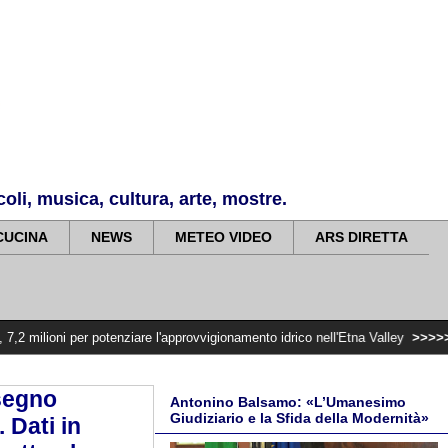
li, musica, cultura, arte, mostre.
CUCINA
NEWS
METEO VIDEO
ARS DIRETTA
 potenziare l'approvvigionamento idrico nell'Etna Valley
>>>>>
Violenza di ge
 segno
Antonino Balsamo: «L’Umanesimo
Giudiziario e la Sfida della Modernità»
 Dati in