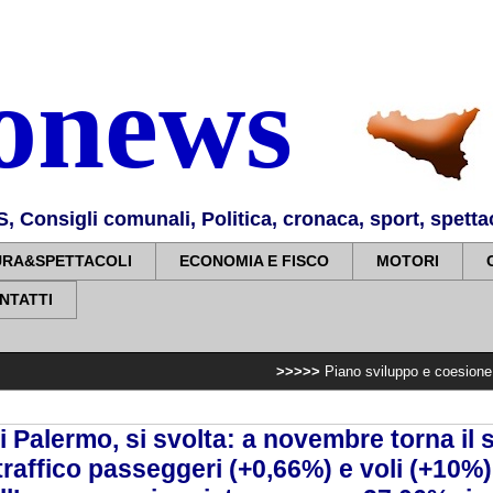
nonews
Consigli comunali, Politica, cronaca, sport, spettaco
URA&SPETTACOLI
ECONOMIA E FISCO
MOTORI
NTATTI
>>>>>
Piano sviluppo e coesione, 7,2 milioni per
 Palermo, si svolta: a novembre torna il
traffico passeggeri (+0,66%) e voli (+10%).