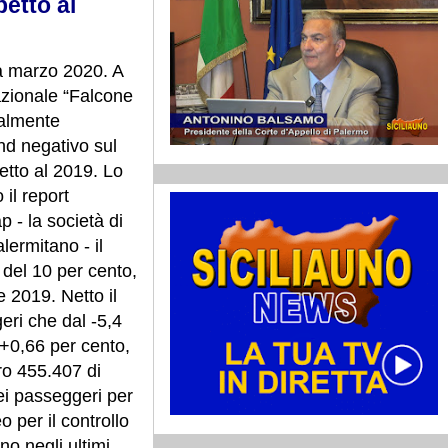
petto al
a marzo 2020. A
azionale “Falcone
nalmente
end negativo sul
petto al 2019. Lo
 il report
ap - la società di
lermitano - il
del 10 per cento,
 2019. Netto il
eri che dal -5,4
 +0,66 per cento,
ro 455.407 di
i passeggeri per
o per il controllo
ano negli ultimi