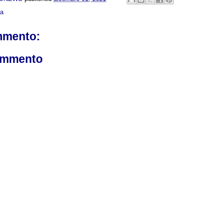
ca
mmento:
ommento