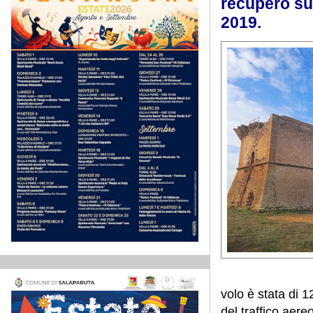
recupero sul
2019.
volo è stata di 1
del traffico aereo