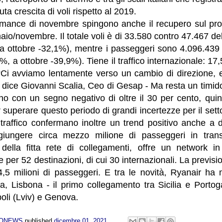
a crescita di voli rispetto al 2019.
mance di novembre spingono anche il recupero sul pro
aio/novembre. Il totale voli è di 33.580 contro 47.467 de
a ottobre -32,1%), mentre i passeggeri sono 4.096.439
%, a ottobre -39,9%). Tiene il traffico internazionale: 
“Ci avviamo lentamente verso un cambio di direzione,
- dice Giovanni Scalia, Ceo di Gesap - Ma resta un timi
no con un segno negativo di oltre il 30 per cento, quin
r superare questo periodo di grandi incertezze per il sett
 traffico confermano inoltre un trend positivo anche a 
giungere circa mezzo milione di passeggeri in trans
e della fitta rete di collegamenti, offre un network 
per 52 destinazioni, di cui 30 internazionali. La previsio
4,5 milioni di passeggeri. E tra le novità, Ryanair ha 
a, Lisbona - il primo collegamento tra Sicilia e Portog
oli (Lviv) e Genova.
NONEWS
published
dicembre 01, 2021