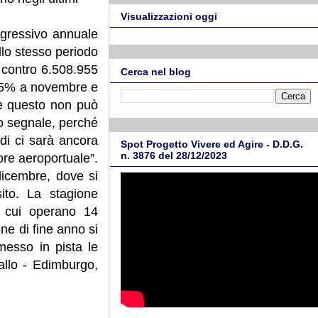
Visualizzazioni oggi
gressivo annuale
llo stesso periodo
 contro 6.508.955
Cerca nel blog
17,5% a novembre e
 e questo non può
do segnale, perché
di ci sarà ancora
Spot Progetto Vivere ed Agire - D.D.G.
n. 3876 del 28/12/2023
ore aeroportuale”.
dicembre, dove si
ito. La stagione
in cui operano 14
ne di fine anno si
messo in pista le
allo - Edimburgo,