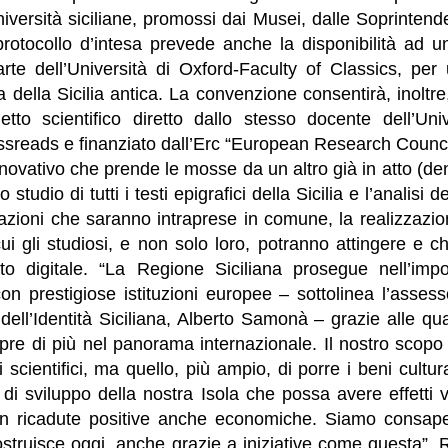
niversità siciliane, promossi dai Musei, dalle Soprinten
protocollo d’intesa prevede anche la disponibilità ad u
arte dell’Università di Oxford-Faculty of Classics, per
a della Sicilia antica. La convenzione consentirà, inoltre
etto scientifico diretto dallo stesso docente dell’Uni
reads e finanziato dall’Erc “European Research Council”
nnovativo che prende le mosse da un altro già in atto (den
studio di tutti i testi epigrafici della Sicilia e l’analisi d
le azioni che saranno intraprese in comune, la realizzazi
i gli studiosi, e non solo loro, potranno attingere e c
o digitale. “La Regione Siciliana prosegue nell’impo
on prestigiose istituzioni europee – sottolinea l’asses
dell’Identità Siciliana, Alberto Samonà – grazie alle qual
re di più nel panorama internazionale. Il nostro scopo 
 scientifici, ma quello, più ampio, di porre i beni cultur
di sviluppo della nostra Isola che possa avere effetti vir
n ricadute positive anche economiche. Siamo consapev
 costruisce oggi, anche grazie a iniziative come questa”. 