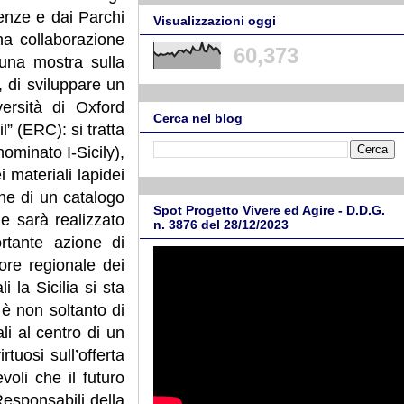
denze e dai Parchi
Visualizzazioni oggi
na collaborazione
60,373
 una mostra sulla
, di sviluppare un
versità di Oxford
Cerca nel blog
 (ERC): si tratta
ominato I-Sicily),
ei materiali lapidei
one di un catalogo
Spot Progetto Vivere ed Agire - D.D.G.
he sarà realizzato
n. 3876 del 28/12/2023
rtante azione di
sore regionale dei
i la Sicilia si sta
è non soltanto di
ali al centro di un
tuosi sull’offerta
oli che il futuro
Responsabili della