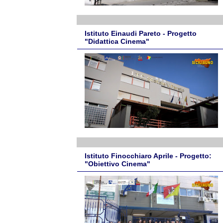
Istituto Einaudi Pareto - Progetto
"Didattica Cinema"
Istituto Finocchiaro Aprile - Progetto:
"Obiettivo Cinema"