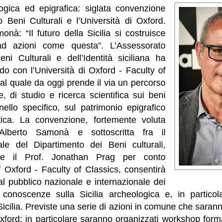
ogica ed epigrafica: siglata convenzione
o Beni Culturali e l’Università di Oxford.
nà: “Il futuro della Sicilia si costruisce
d azioni come questa”. L’Assessorato
ni Culturali e dell’Identità siciliana ha
do con l’Università di Oxford - Faculty of
 al quale da oggi prende il via un percorso
e, di studio e ricerca scientifica sui beni
nello specifico, sul patrimonio epigrafico
ntica. La convenzione, fortemente voluta
 Alberto Samonà e sottoscritta fra il
ale del Dipartimento dei Beni culturali,
e il Prof. Jonathan Prag per conto
of Oxford - Faculty of Classics, consentirà
al pubblico nazionale e internazionale dei
e conoscenze sulla Sicilia archeologica e, in particola
 Sicilia. Previste una serie di azioni in comune che saran
Oxford: in particolare saranno organizzati workshop format