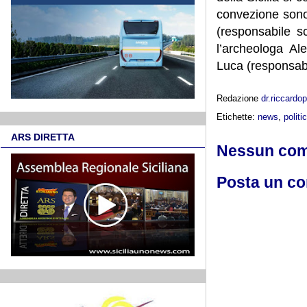
convezione sono,
(responsabile sci
l’archeologa Al
Luca (responsabile
Redazione
dr.riccard
Etichette:
news
,
politi
ARS DIRETTA
Nessun co
Posta un c