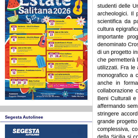
studenti delle U
archeologici.
Il 
scientifica da p
cultura epigrafic
importante prog
denominato Cross
di un progetto i
che permetterà lo 
utilizzati. Fra 
monografico a cu
anche in format
collaborazione c
Beni Culturali e 
affermando semp
stringere accordi
Segesta Autolinee
grande progetto 
complessiva, co
della Sicilia si