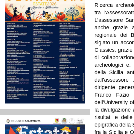
Ricerca archeol
tra l’Assessorat
L’assessore Samo
anche grazie a
regionale dei Be
siglato un accor
Classics, grazie
di collaborazion
archeologici e, 
della Sicilia a
dall’assessore
dirigente gener
Franco Fazio 
dell’University 
la divulgazione 
risultati e dell
epigrafica della
fra la Sicilia e 