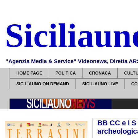
Siciliau
"Agenzia Media & Service" Videonews, Diretta ARS, 
HOME PAGE
POLITICA
CRONACA
CULT
SICILIAUNO ON DEMAND
SICILIAUNO LIVE
CO
BB CC e I S 
archeologic