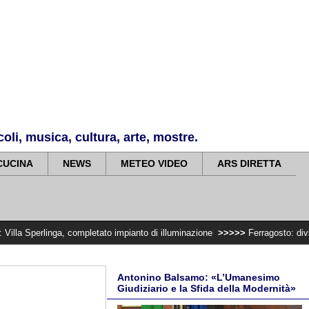
li, musica, cultura, arte, mostre.
CUCINA
NEWS
METEO VIDEO
ARS DIRETTA
, completato impianto di illuminazione
>>>>>
Ferragosto: divieto di traspor
Antonino Balsamo: «L’Umanesimo
Giudiziario e la Sfida della Modernità»