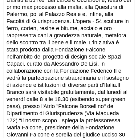
Dall’aula bunker del carcere Ucciardone, teatro del
primo maxiprocesso alla mafia, alla Questura di
Palermo, poi al Palazzo Reale e, infine, alla
Facoltà di Giurisprudenza. L'opera - 54 sculture in
ferro, corten, resine e bitume, acciaio e oro -
rappresenta cani a grandezza naturale, metafora
dello scontro tra il bene e il male. L'iniziativa è
stata prodotta dalla Fondazione Falcone
nell'ambito del progetto di design sociale Spazi
Capaci, curato da Alessandro De Lisi, in
collaborazione con la Fondazione Federico II e
vedrà la partecipazione straordinaria e il sostegno
di aziende e istituzioni di diverse parti d’Italia.
Il
Branco sarà visitabile gratuitamente, dal lunedì al
venerdì dalle 8 alle 18.30 (esibendo super green
pass), presso l'Atrio "Falcone Borsellino" del
Dipartimento di Giurisprudenza (Via Maqueda
172).
“Il nostro scopo - spiega la professoressa
Maria Falcone, presidente della Fondazione
Giovanni Falcone e sorella del giudice ucciso 30