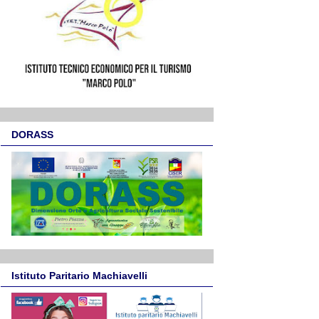
DORASS
Istituto Paritario Machiavelli