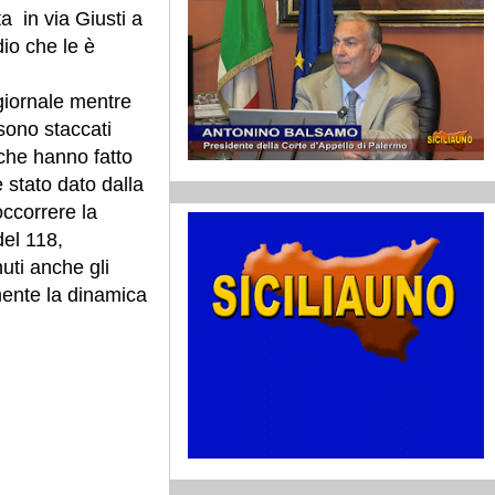
 in via Giusti a
io che le è
giornale mentre
sono staccati
 che hanno fatto
 stato dato dalla
soccorrere la
del 118,
nuti anche gli
amente la dinamica