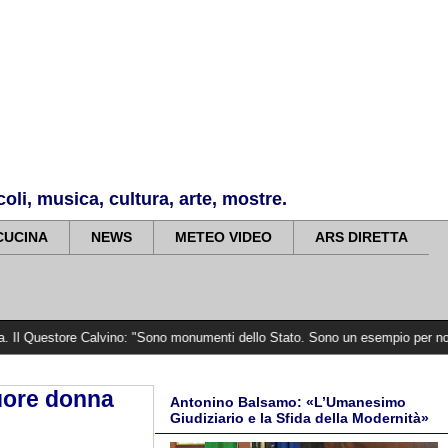
li, musica, cultura, arte, mostre.
CUCINA
NEWS
METEO VIDEO
ARS DIRETTA
e Calvino: "Sono monumenti dello Stato. Sono un esempio per noi e per i giovan
uore donna
Antonino Balsamo: «L’Umanesimo
Giudiziario e la Sfida della Modernità»