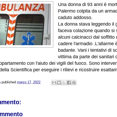
Una donna di 93 anni è morta
Palermo colpita da un armad
caduto addosso.
La donna stava leggendo il 
faceva colazione quando si 
alcuni calcinacci dal soffitto
cadere l'armadio .L'allarme è
badante.
Vani i tentativi di 
vittima da parte dei sanitari 
appartamento con l'aiuto dei vigili del fuoco. Sono interve
 della Scientifica per eseguire i rilievi e ricostruire esatt
A
published
marzo 17, 2022
mmento:
ommento