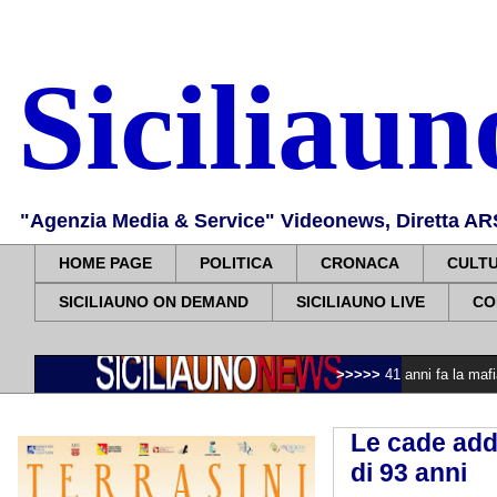
Siciliau
"Agenzia Media & Service" Videonews, Diretta ARS, 
HOME PAGE
POLITICA
CRONACA
CULT
SICILIAUNO ON DEMAND
SICILIAUNO LIVE
CO
>>>>>
41 anni fa la mafia uccideva il
Le cade add
di 93 anni