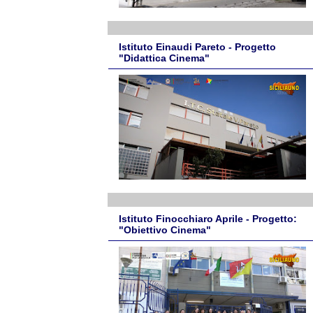
Istituto Einaudi Pareto - Progetto
"Didattica Cinema"
Istituto Finocchiaro Aprile - Progetto:
"Obiettivo Cinema"