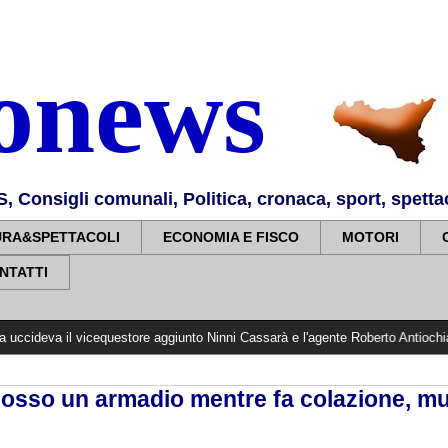
nonews
Consigli comunali, Politica, cronaca, sport, spettaco
URA&SPETTACOLI
ECONOMIA E FISCO
MOTORI
NTATTI
 vicequestore aggiunto Ninni Cassarà e l'agente Roberto Antiochia. Il Questor
osso un armadio mentre fa colazione, m