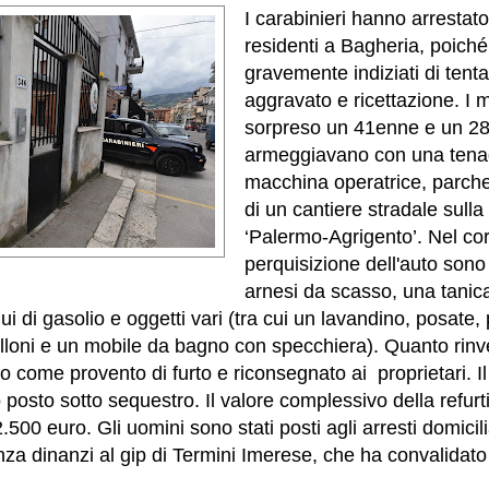
I carabinieri hanno arrestat
residenti a Bagheria, poiché 
gravemente indiziati di tenta
aggravato e ricettazione. I m
sorpreso un 41enne e un 2
armeggiavano con una tenag
macchina operatrice, parcheg
di un cantiere stradale sull
‘Palermo-Agrigento’. Nel cor
perquisizione dell'auto sono s
arnesi da scasso, una tanica
i di gasolio e oggetti vari (tra cui un lavandino, posate, 
lloni e un mobile da bagno con specchiera). Quanto rinve
to come provento di furto e riconsegnato ai proprietari.
I
 posto sotto sequestro. Il valore complessivo della refurt
.500 euro. Gli uomini sono stati posti agli arresti domicilia
za dinanzi al gip di Termini Imerese, che ha convalidato g