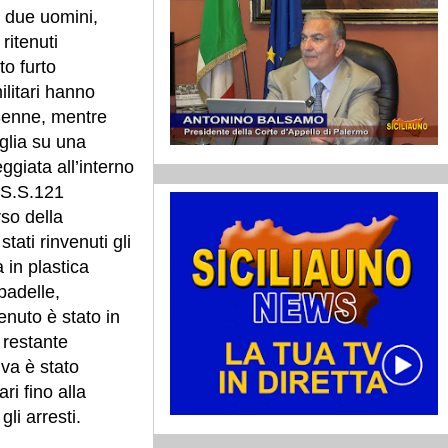
o due uomini,
ritenuti
to furto
ilitari hanno
8enne, mentre
lia su una
giata all’interno
a S.S.121
so della
tati rinvenuti gli
 in plastica
padelle,
nuto è stato in
l restante
iva è stato
ri fino alla
li arresti.