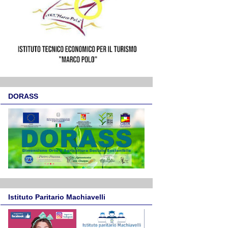
DORASS
Istituto Paritario Machiavelli