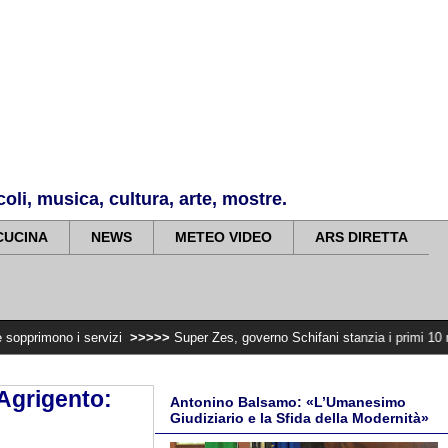
li, musica, cultura, arte, mostre.
CUCINA
NEWS
METEO VIDEO
ARS DIRETTA
servizi
>>>>>
Super Zes, governo Schifani stanzia i primi 10 milioni per integ
-Agrigento:
Antonino Balsamo: «L’Umanesimo
Giudiziario e la Sfida della Modernità»