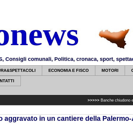
nonews
Consigli comunali, Politica, cronaca, sport, spettaco
URA&SPETTACOLI
ECONOMIA E FISCO
MOTORI
NTATTI
>>>>>
Banche chiudono e sopprimono i 
o aggravato in un cantiere della Palermo