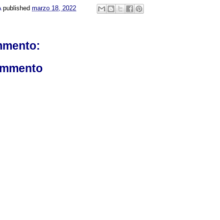
A
published
marzo 18, 2022
mmento:
ommento