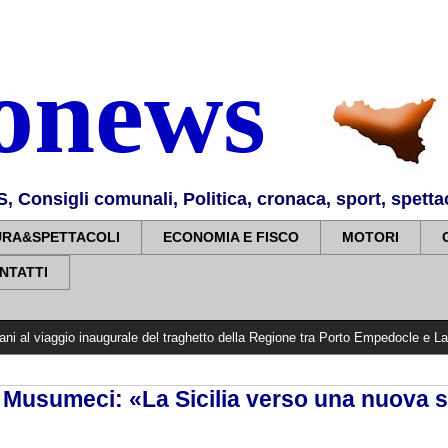
nonews
Consigli comunali, Politica, cronaca, sport, spettaco
URA&SPETTACOLI
ECONOMIA E FISCO
MOTORI
NTATTI
o inaugurale del traghetto della Regione tra Porto Empedocle e Lampedusa: «Tra
, Musumeci: «La Sicilia verso una nuova s