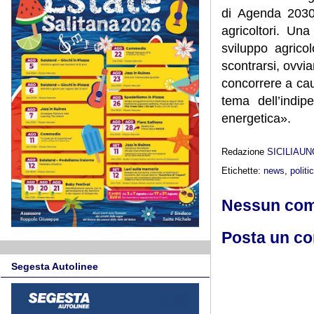
di Agenda 2030 
agricoltori. Un
sviluppo agrico
scontrarsi, ovvia
concorrere a cau
tema dell’indip
energetica».
Redazione
SICILIAU
Etichette:
news
,
politi
Nessun co
Posta un c
Segesta Autolinee