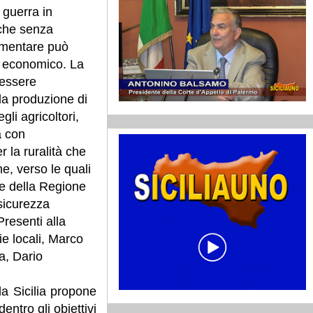
 guerra in
che senza
imentare può
ma economico. La
 essere
la produzione di
li agricoltori,
a con
 la ruralità che
e, verso le quali
te della Regione
sicurezza
Presenti alla
e locali, Marco
a, Dario
 la Sicilia propone
ntro gli obiettivi