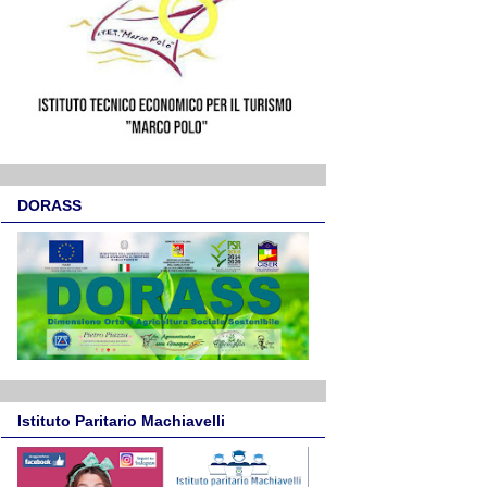
DORASS
Istituto Paritario Machiavelli