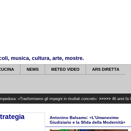
li, musica, cultura, arte, mostre.
CUCINA
NEWS
METEO VIDEO
ARS DIRETTA
sformiamo gli impegni in risultati concreti»
>>>>>
46 anni fa la mafia uccid
trategia
Antonino Balsamo: «L’Umanesimo
Giudiziario e la Sfida della Modernità»