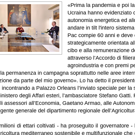
«Prima la pandemia e poi la
Ucraina hanno evidenziato 
autonomia energetica ed al
andare in tilt l'intero siste
Pac compie 60 anni e deve
strategicamente orientata al
cibo e alla remunerazione deg
attraverso l’Accordo di filier
agroindustria e con premi per
la permanenza in campagna soprattutto nelle aree intern
zione da parte del mio governo». Lo ha detto il presiden
incontrando a Palazzo Orleans l’inviato speciale per la 
nistero degli Affari esteri, l’ambasciatore Stefano Gatti. 
li assessori all’Economia, Gaetano Armao, alle Autonomi
igente generale del dipartimento regionale dell’Agricoltur
ilioni di ettari coltivati - ha proseguito il governatore -
icoltura mediterraneo sostenibile e multifunzionale che de