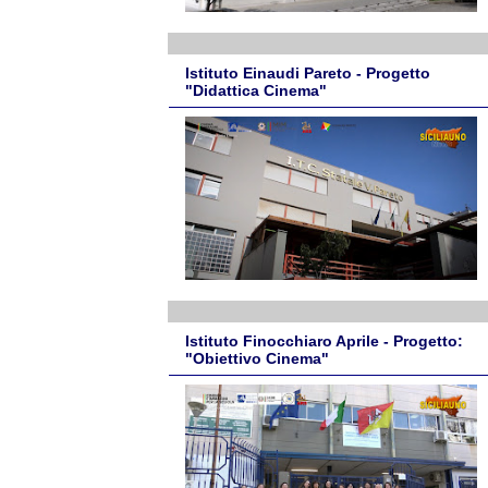
Istituto Einaudi Pareto - Progetto
"Didattica Cinema"
Istituto Finocchiaro Aprile - Progetto:
"Obiettivo Cinema"