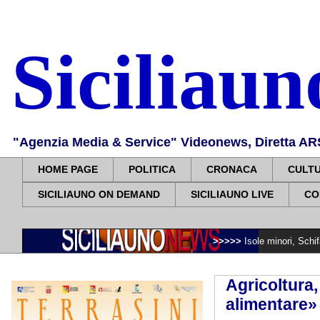
Siciliau
"Agenzia Media & Service" Videonews, Diretta ARS, 
HOME PAGE
POLITICA
CRONACA
CULT
SICILIAUNO ON DEMAND
SICILIAUNO LIVE
CO
>>>>>
Isole minori, Schifani al viaggi
Agricoltura
alimentare»