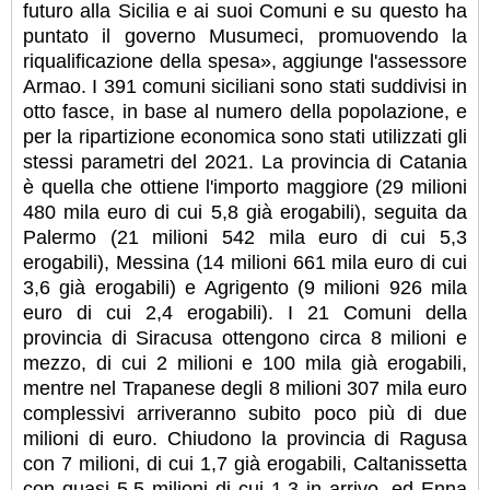
futuro alla Sicilia e ai suoi Comuni e su questo ha
puntato il governo Musumeci, promuovendo la
riqualificazione della spesa», aggiunge l'assessore
Armao. I 391 comuni siciliani sono stati suddivisi in
otto fasce, in base al numero della popolazione, e
per la ripartizione economica sono stati utilizzati gli
stessi parametri del 2021. La provincia di Catania
è quella che ottiene l'importo maggiore (29 milioni
480 mila euro di cui 5,8 già erogabili), seguita da
Palermo (21 milioni 542 mila euro di cui 5,3
erogabili), Messina (14 milioni 661 mila euro di cui
3,6 già erogabili) e Agrigento (9 milioni 926 mila
euro di cui 2,4 erogabili). I 21 Comuni della
provincia di Siracusa ottengono circa 8 milioni e
mezzo, di cui 2 milioni e 100 mila già erogabili,
mentre nel Trapanese degli 8 milioni 307 mila euro
complessivi arriveranno subito poco più di due
milioni di euro. Chiudono la provincia di Ragusa
con 7 milioni, di cui 1,7 già erogabili, Caltanissetta
con quasi 5,5 milioni di cui 1,3 in arrivo, ed Enna