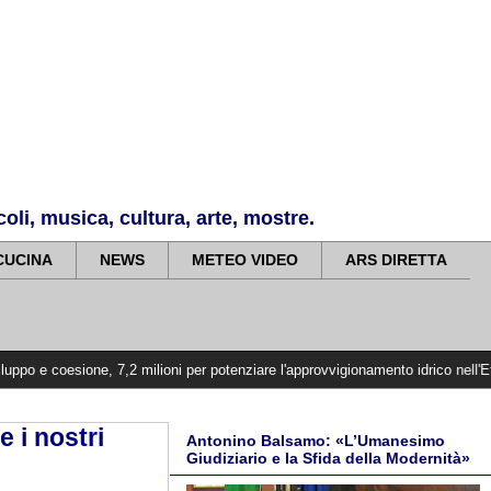
li, musica, cultura, arte, mostre.
CUCINA
NEWS
METEO VIDEO
ARS DIRETTA
e, 7,2 milioni per potenziare l'approvvigionamento idrico nell'Etna Valley
>>
 i nostri
Antonino Balsamo: «L’Umanesimo
Giudiziario e la Sfida della Modernità»