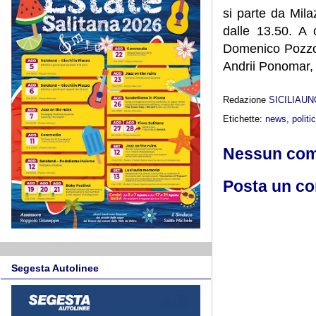
si parte da Mila
dalle 13.50. A 
Domenico Pozzov
Andrii Ponomar, m
Redazione
SICILIAU
Etichette:
news
,
politi
Nessun co
Posta un c
Segesta Autolinee