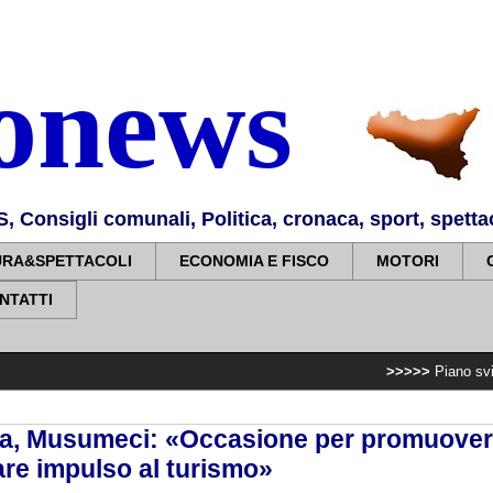
nonews
Consigli comunali, Politica, cronaca, sport, spettaco
URA&SPETTACOLI
ECONOMIA E FISCO
MOTORI
NTATTI
>>>>>
Piano sviluppo e coesion
ilia, Musumeci: «Occasione per promuovere
are impulso al turismo»