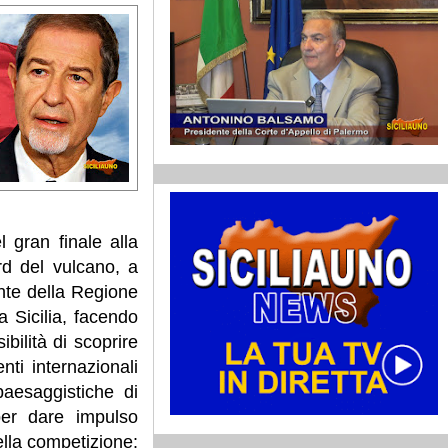
 gran finale alla
rd del vulcano, a
nte della Regione
a Sicilia, facendo
bilità di scoprire
ti internazionali
aesaggistiche di
per dare impulso
ella competizione: