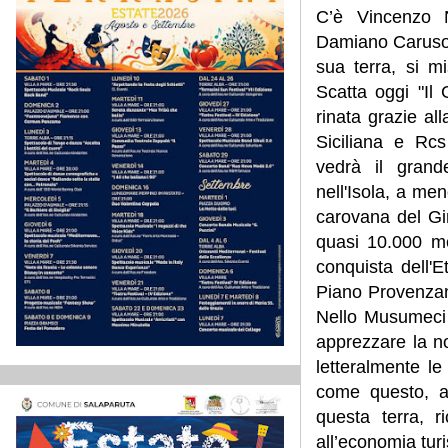
C’è Vincenzo N
Damiano Caruso c
sua terra, si m
Scatta oggi "Il 
rinata grazie al
Siciliana e Rc
vedrà il grand
nell'Isola, a men
carovana del Gir
quasi 10.000 met
conquista dell'E
Piano Provenza
Nello Musumeci -
apprezzare la no
letteralmente le
come questo, a 
questa terra, r
all’economia tur