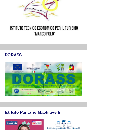
DORASS
Istituto Paritario Machiavelli