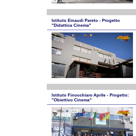
Istituto Einaudi Pareto - Progetto
"Didattica Cinema"
Istituto Finocchiaro Aprile - Progetto:
"Obiettivo Cinema"