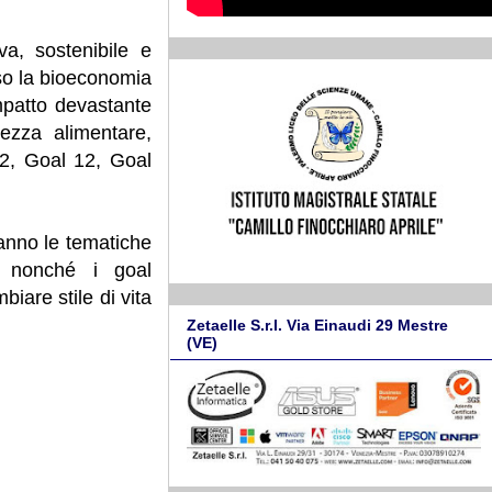
va, sostenibile e
rso la bioeconomia
impatto devastante
ezza alimentare,
 2, Goal 12, Goal
anno le tematiche
, nonché i goal
iare stile di vita
Zetaelle S.r.l. Via Einaudi 29 Mestre
(VE)