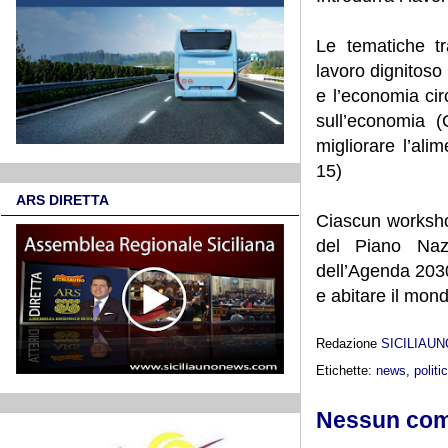
Le tematiche tr
lavoro dignitoso
e l’economia cir
sull’economia (
migliorare l’ali
15)
ARS DIRETTA
Ciascun workshop
del Piano Naz
dell’Agenda 2030
e abitare il mon
Redazione
SICILIAU
Etichette:
news
,
politi
Nessun co