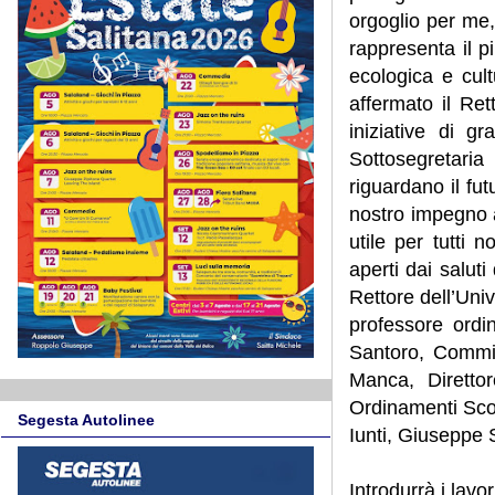
orgoglio per me,
rappresenta il p
ecologica e cult
affermato il Re
iniziative di 
Sottosegretari
riguardano il fut
nostro impegno 
utile per tutti 
aperti dai salut
Rettore dell’Uni
professore ordi
Santoro, Commis
Manca, Direttor
Ordinamenti Scola
Segesta Autolinee
Iunti, Giuseppe S
Introdurrà i lavo