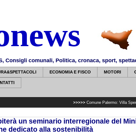
nonews
Consigli comunali, Politica, cronaca, sport, spettaco
URA&SPETTACOLI
ECONOMIA E FISCO
MOTORI
NTATTI
>>>>>
Comune Palermo: Villa Sperlinga, completat
iterà un seminario interregionale del Min
one dedicato alla sostenibilità