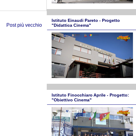
Istituto Einaudi Pareto - Progetto
Post più vecchio
"Didattica Cinema"
Istituto Finocchiaro Aprile - Progetto:
"Obiettivo Cinema"