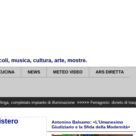
li, musica, cultura, arte, mostre.
CUCINA
NEWS
METEO VIDEO
ARS DIRETTA
o impianto di illuminazione
>>>>>
Ferragosto: divieto di trasportare legna 
istero
Antonino Balsamo: «L’Umanesimo
Giudiziario e la Sfida della Modernità»