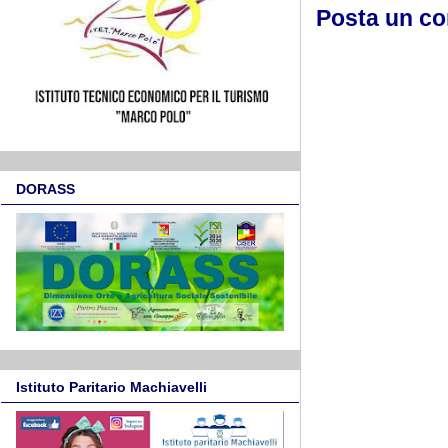
Posta un c
DORASS
Istituto Paritario Machiavelli