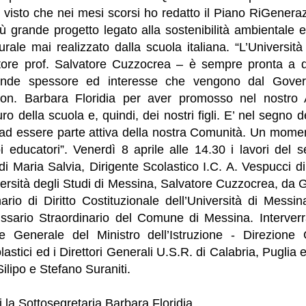
 visto che nei mesi scorsi ho redatto il Piano RiGenera
iù grande progetto legato alla sostenibilità ambientale e
urale mai realizzato dalla scuola italiana. “L’Universi
ttore prof. Salvatore Cuzzocrea – è sempre pronta a 
grande spessore ed interesse che vengono dal Gover
a on. Barbara Floridia per aver promosso nel nostro
uro della scuola e, quindi, dei nostri figli. E’ nel segno d
ad essere parte attiva della nostra Comunità. Un mome
noi educatori”. Venerdì 8 aprile alle 14.30 i lavori del
i di Maria Salvia, Dirigente Scolastico I.C. A. Vespucci d
versità degli Studi di Messina, Salvatore Cuzzocrea, da
nario di Diritto Costituzionale dell’Università di Mess
sario Straordinario del Comune di Messina. Interverr
e Generale del Ministro dell’Istruzione - Direzione 
stici ed i Direttori Generali U.S.R. di Calabria, Puglia e
ilipo e Stefano Suraniti.
ri la Sottosegretaria Barbara Floridia.