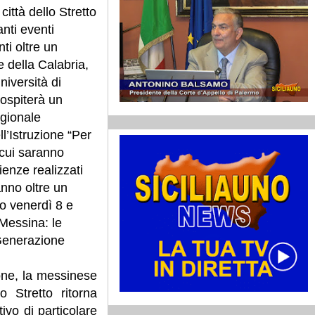
città dello Stretto
nti eventi
ti oltre un
e della Calabria,
Università di
 ospiterà un
egionale
l’Istruzione “Per
cui saranno
ienze realizzati
anno oltre un
no venerdì 8 e
 Messina: le
iGenerazione
ione, la messinese
o Stretto ritorna
ivo di particolare