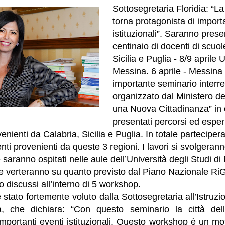
Sottosegretaria Floridia: “La 
torna protagonista di importa
istituzionali”. Saranno presen
centinaio di docenti di scuol
Sicilia e Puglia - 8/9 aprile 
Messina. 6 aprile - Messina
importante seminario interr
organizzato dal Ministero del
una Nuova Cittadinanza” in 
presentati percorsi ed esper
enienti da Calabria, Sicilia e Puglia. In totale parteciper
nti provenienti da queste 3 regioni. I lavori si svolgeran
 saranno ospitati nelle aule dell’Università degli Studi di
te verteranno su quanto previsto dal Piano Nazionale R
 discussi all’interno di 5 workshop.
stato fortemente voluto dalla Sottosegretaria all’Istruz
a, che dichiara: “Con questo seminario la città dell
importanti eventi istituzionali. Questo workshop è un mot