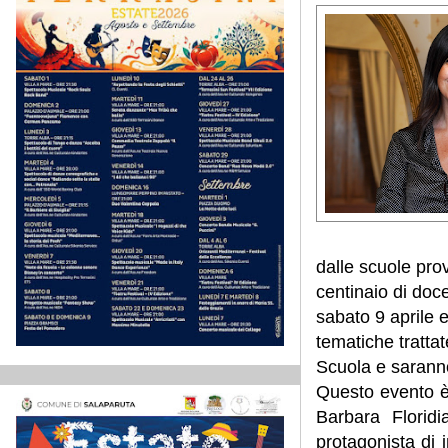
dalle scuole prov
centinaio di doce
sabato 9 aprile e
tematiche tratta
Scuola e saranno
Questo evento è 
Barbara Floridi
protagonista di 