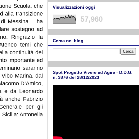
zione Scuola, che
Visualizzazioni oggi
d alla transizione
57,960
tà di Messina – ha
dare sostegno ad
no. Ringrazio la
Cerca nel blog
 Ateneo temi che
ella continuità del
nto importante ed
 seminario saranno
Spot Progetto Vivere ed Agire - D.D.G.
i Vibo Marina, dal
n. 3876 del 28/12/2023
 Giacomo D’Amico,
ina e da Leonardo
à anche Fabrizio
Generale per gli
 Sicilia: Antonella