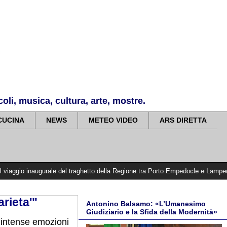
li, musica, cultura, arte, mostre.
CUCINA
NEWS
METEO VIDEO
ARS DIRETTA
naugurale del traghetto della Regione tra Porto Empedocle e Lampedusa: «Trasfo
arieta'"
Antonino Balsamo: «L’Umanesimo
Giudiziario e la Sfida della Modernità»
 intense emozioni