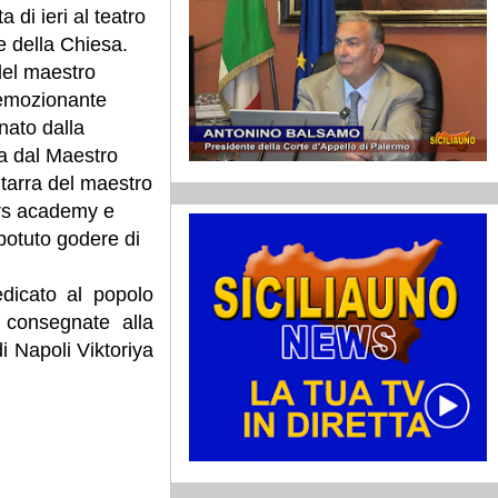
 di ieri al teatro
 della Chiesa.
del maestro
 emozionante
nato dalla
a dal Maestro
itarra del maestro
gers academy e
 potuto godere di
edicato al popolo
 consegnate alla
i Napoli Viktoriya