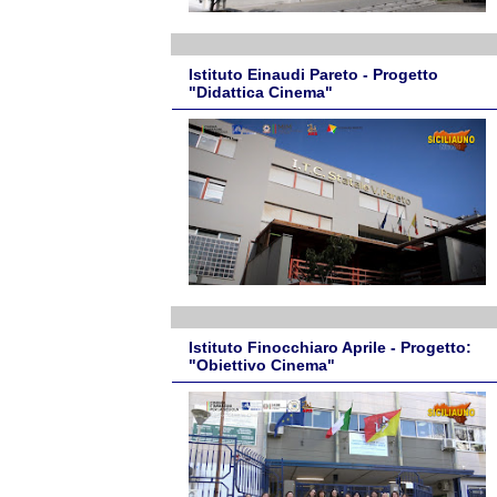
Istituto Einaudi Pareto - Progetto
"Didattica Cinema"
Istituto Finocchiaro Aprile - Progetto:
"Obiettivo Cinema"