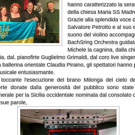
hanno caratterizzato la serata
della chiesa Maria SS Madre
Grazie alla splendida voce 
Salvatore Petrotto e al suo
suono del violino accompag
BachSring Orchestra guidat
Michele la cagnina, dalla ch
ia, dal. pianofirte Guglielmo Grimaldi, dal coro live sin
 ballerina orientale Claudia Piraino, gli spettatori hanno
usicale entusiasmante.
 toccante l'esecuzione del brano Milonga del cielo d
erte donate dalla generosità del pubblico sono state
nerale per la Sicilia occidentale nominata dal consolato d
sue parole,