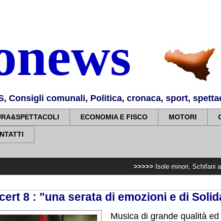
nonews
Consigli comunali, Politica, cronaca, sport, spettaco
URA&SPETTACOLI
ECONOMIA E FISCO
MOTORI
NTATTI
>>>>>
Isole minori, Schifani al viaggio i
ert 8 : "una serata di emozioni e di Solid
Musica di grande qualità ed