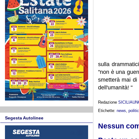
sulla drammatic
"non è una guer
smetterà mai di 
dell'umanità! "
Redazione
SICILIAU
Etichette:
news
,
politi
Segesta Autolinee
Nessun co