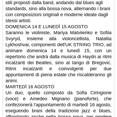
stili proposti dalla band, andando dal blues agli
standards, sino alla bossa nova, alternando i brani
con composizioni originali e moderne ideate dagli
stessi artisti.
DOMENICA 14 E LUNEDÌ 15 AGOSTO
Saranno le violiniste, Mariya Matviienko e Sofiia
Svyryd, insieme alla violoncellista, Nataliia
Lykhoshvai, componenti dell'UK STRING TRIO, ad
animare domenica 14 e lunedì 15, con un
repertorio che andrà dalla musica di Haydn ai ritmi
incalzanti dei Beatles, sino al tango di Bregovic.
Ritmi incalzanti e coinvolgenti per due
appuntamenti di piena estate che riscalderanno gli
animi.
MARTEDÌ 16 AGOSTO
Un duo, quello composto da Sofia Ciringione
(voce) e Amedeo Mignano (pianoforte), che
confezionerà l’appuntamento di martedì 16 agosto,
eseguendo brani della tradizione jazz e blues,
affondando anche nella bossa nova, per rendere