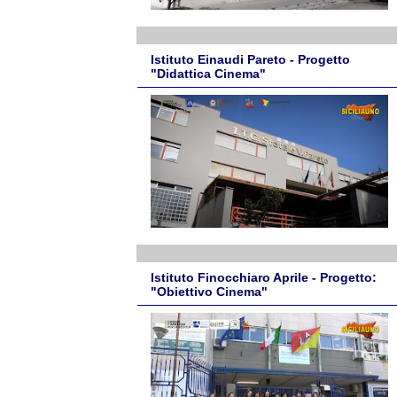
Istituto Einaudi Pareto - Progetto
"Didattica Cinema"
Istituto Finocchiaro Aprile - Progetto:
"Obiettivo Cinema"