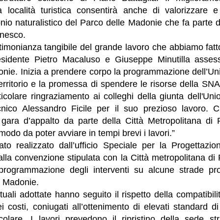
la località turistica consentirà anche di valorizzare e
onio naturalistico del Parco delle Madonie che fa parte 
nesco.
timonianza tangibile del grande lavoro che abbiamo fatt
esidente Pietro Macaluso e Giuseppe Minutilla assesso
onie. Inizia a prendere corpo la programmazione dell’U
territorio e la promessa di spendere le risorse della SN
rticolare ringraziamento ai colleghi della giunta dell'U
cnico Alessandro Ficile per il suo prezioso lavoro. 
la gara d’appalto da parte della Città Metropolitana d
odo da poter avviare in tempi brevi i lavori.”
tato realizzato dall’ufficio Speciale per la Progettazi
 alla convenzione stipulata con la Città metropolitana d
 programmazione degli interventi su alcune strade pro
e Madonie.
tuali adottate hanno seguito il rispetto della compatibili
 costi, coniugati all’ottenimento di elevati standard d
icolare. I lavori prevedono il ripristino della sede st