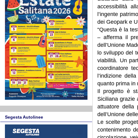
accessibilità al
l’ingente patrim
dei Geopark e U
“Questa è la tes
– afferma il pr
dell’Unione Mad
lo sviluppo del 
viabilità. Un pa
coordinatore te
l’indizione del
quanto prima in m
Il progetto è s
Siciliana grazie
attuatore della
dell’Unione dell
Segesta Autolinee
Le scelte proget
contenimento dei
circolazione ve