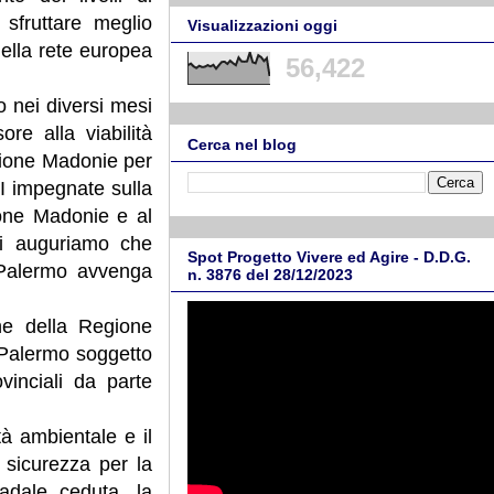
 sfruttare meglio
Visualizzazioni oggi
della rete europea
56,422
o nei diversi mesi
re alla viabilità
Cerca nel blog
nione Madonie per
AI impegnate sulla
nione Madonie e al
Ci auguriamo che
Spot Progetto Vivere ed Agire - D.D.G.
i Palermo avvenga
n. 3876 del 28/12/2023
one della Regione
i Palermo soggetto
vinciali da parte
tà ambientale e il
i sicurezza per la
radale ceduta, la