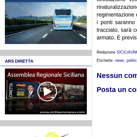
rinaturalizzazi
regimentazione de
i ponti saranno 
tracciato, sarà 
armato. È previst
Redazione
SICILIAU
Etichette:
news
,
politi
ARS DIRETTA
Nessun co
Posta un c