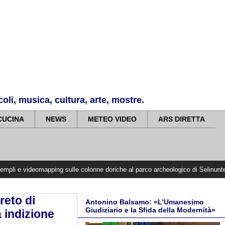
li, musica, cultura, arte, mostre.
CUCINA
NEWS
METEO VIDEO
ARS DIRETTA
deomapping sulle colonne doriche al parco archeologico di Selinunte
>>>>>
Ga
reto di
Antonino Balsamo: «L’Umanesimo
Giudiziario e la Sfida della Modernità»
 indizione