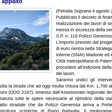
i appalto
(Petralia Soprana 4 agosto 
Pubblicato il decreto di fin
realizzazione dei lavori di 
messa in sicurezza della sed
S.P. n. 119 Polizzi Generosa 
L’importo previsto dal proget
di euro rientra nella Strateg
Interne (SNAI) Madonie ed è
Città metropolitana di Pale
procedere all’indizione della
dei lavori.
Saranno undici gli interv
tutta la strada che ad oggi risulta chiusa dal Km. 1,700 a
i euro (DDG 2167), emesso dall’Assessorato regionale dell
finanzia tutte le opere necessarie al ripristino della vi
ratto stradale che da Polizzi Generosa arriva a Port
strutture sciistiche di Piano Battaglia. Il miglioramen