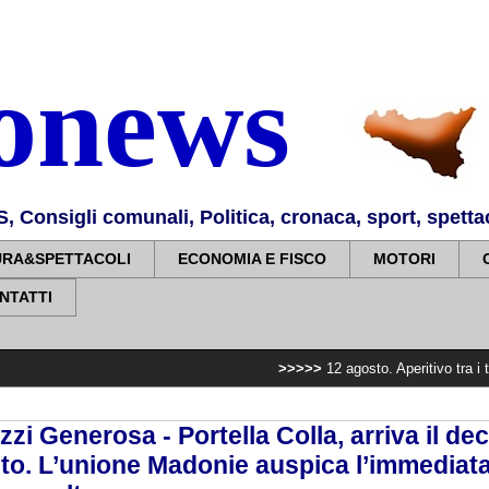
nonews
Consigli comunali, Politica, cronaca, sport, spettaco
URA&SPETTACOLI
ECONOMIA E FISCO
MOTORI
NTATTI
>>>>>
12 agosto. Aperitivo tra i templi e vi
izzi Generosa - Portella Colla, arriva il dec
to. L’unione Madonie auspica l’immediata