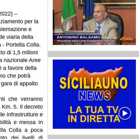
2022) –
anziamento per la
sistemazione e
e viaria della
- Portella Colla.
to di 1,5 milioni
ia nazionale Aree
 a favore della
rmo che potrà
 gara di appalto
enti che verranno
l Km. 5. Il decreto
e Infrastrutture e
abilità e messa in
ella Colla a poca
to dei livelli di