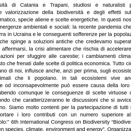
ità di Catania e Trapani, studiosi e naturalisti 
 valorizzazione della biodiversità e degli effetti s
atico, specie aliene e scelte energetiche. In questi nost
emergenze ambientali e sociali: la recente pandemia ch
rra in Ucraina e le conseguenti sofferenze per la popolaz
a che spinge a soluzioni antiche che credevamo super
affermarsi, la crisi alimentare che rischia di accelerar
zioni per sfuggire alle carestie; i cambiamenti clim
sto che frenati dalle scelte di politica economica. Tutto ciò
uno di noi, influisce anche, anzi per prima, sugli ecosist
imali che li popolano. In tali ecosistemi vive a
e od inconsapevolmente può essere causa della loro 
subendo comunque le conseguenze di scelte virtuose o
fondo che caratterizzeranno le discussioni che si avvi
no. Siamo molto contenti per la partecipazione di tutti 
rtare i loro contributi con un numero superiore alle
olo:” 6th International Congress on Biodiversity “Biodiv
en species, climate, environment and energy”, Organizza