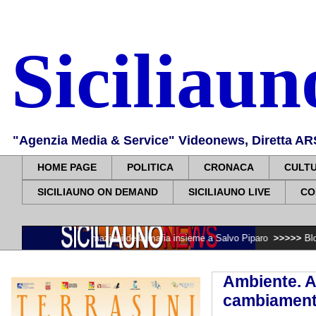
Siciliau
"Agenzia Media & Service" Videonews, Diretta ARS, 
HOME PAGE
POLITICA
CRONACA
CULT
SICILIAUNO ON DEMAND
SICILIAUNO LIVE
CO
 trasformazioni della mafia insieme a Salvo Piparo
>>>>>
Blocco delle assu
Ambiente. A
cambiamento