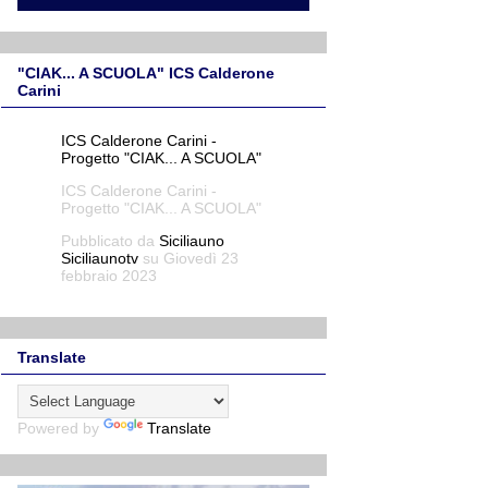
"CIAK... A SCUOLA" ICS Calderone
Carini
ICS Calderone Carini -
Progetto "CIAK... A SCUOLA"
ICS Calderone Carini -
Progetto "CIAK... A SCUOLA"
Pubblicato da
Siciliauno
Siciliaunotv
su Giovedì 23
febbraio 2023
Translate
Powered by
Translate