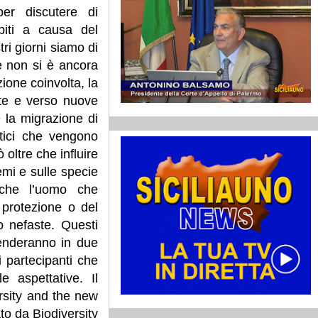
per discutere di
ubiti a causa del
ri giorni siamo di
e non si è ancora
ione coinvolta, la
ate e verso nuove
e la migrazione di
atici che vengono
 oltre che influire
emi e sulle specie
nche l’uomo che
protezione o del
 nefaste. Questi
cenderanno in due
i partecipanti che
 aspettative. Il
ersity and the new
to da Biodiversity