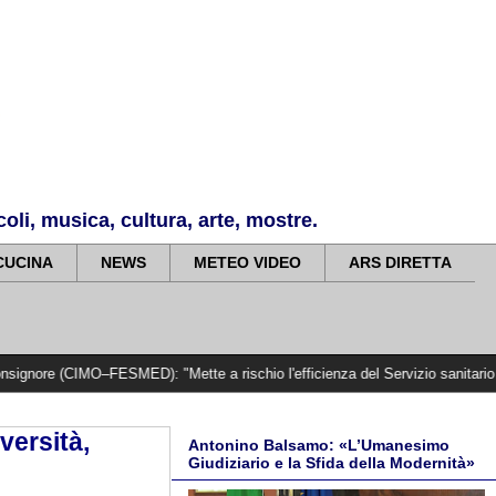
li, musica, cultura, arte, mostre.
CUCINA
NEWS
METEO VIDEO
ARS DIRETTA
–FESMED): "Mette a rischio l'efficienza del Servizio sanitario regionale"
>
versità,
Antonino Balsamo: «L’Umanesimo
Giudiziario e la Sfida della Modernità»