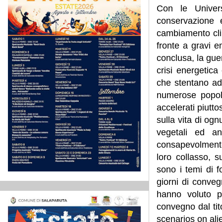
Con le Univers
conservazione e
cambiamento clim
fronte a gravi 
conclusa, la gue
crisi energetic
che stentano ad 
numerose popola
accelerati piutto
sulla vita di ogn
vegetali ed an
consapevolment
loro collasso, 
sono i temi di 
giorni di conveg
hanno voluto po
convegno dal tit
scenarios on ali