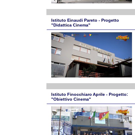
Istituto Einaudi Pareto - Progetto
"Didattica Cinema"
Istituto Finocchiaro Aprile - Progetto:
"Obiettivo Cinema"