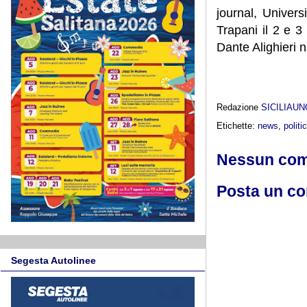
journal, Univer
Trapani il 2 e 3
Dante Alighieri n
Redazione
SICILIAU
Etichette:
news
,
politi
Nessun co
Posta un c
Segesta Autolinee