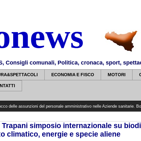
nonews
Consigli comunali, Politica, cronaca, sport, spettaco
URA&SPETTACOLI
ECONOMIA E FISCO
MOTORI
NTATTI
nzioni del personale amministrativo nelle Aziende sanitarie. Bonsignore (CIMO
 Trapani simposio internazionale su biodi
 climatico, energie e specie aliene