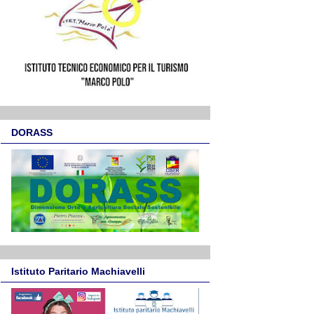
DORASS
Istituto Paritario Machiavelli