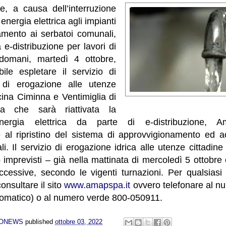
, a causa dell’interruzione
 energia elettrica agli impianti
amento ai serbatoi comunali,
-distribuzione per lavori di
domani, martedì 4 ottobre,
ile espletare il servizio di
e di erogazione alle utenze
cina Ciminna e Ventimiglia di
lta che sarà riattivata la
energia elettrica da parte di e-distribuzione, 
al ripristino del sistema di approvvigionamento ed a
i. Il servizio di erogazione idrica alle utenze cittadin
o imprevisti – già nella mattinata di mercoledì 5 ottobre 
ccessive, secondo le vigenti turnazioni. Per qualsiasi
nsultare il sito
www.amapspa.it
ovvero telefonare al 
utomatico) o al numero verde 800-050911.
NONEWS
published
ottobre 03, 2022