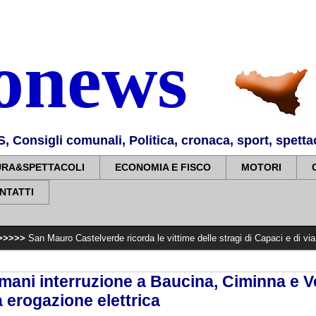
nonews
Consigli comunali, Politica, cronaca, sport, spettaco
URA&SPETTACOLI
ECONOMIA E FISCO
MOTORI
NTATTI
ro Castelverde ricorda le vittime delle stragi di Capaci e di via d'Amelio
>>
ni interruzione a Baucina, Ciminna e Ve
 erogazione elettrica