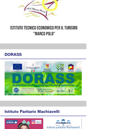
DORASS
Istituto Paritario Machiavelli