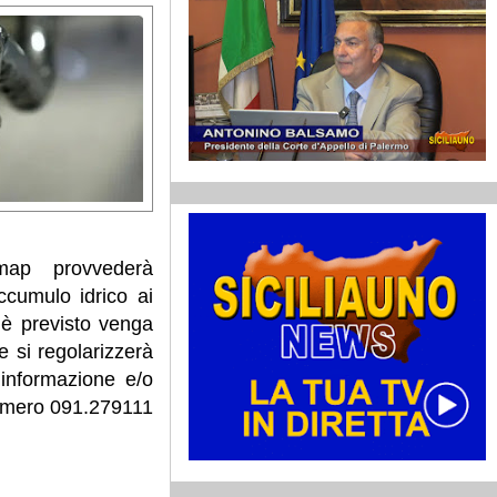
Amap provvederà
ccumulo idrico ai
e è previsto venga
e si regolarizzerà
 informazione e/o
numero 091.279111