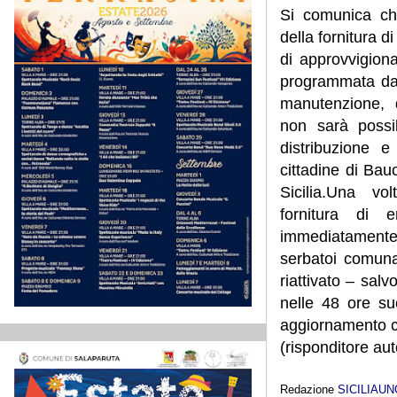
Si comunica che
della fornitura di
di approvvigion
programmata da e
manutenzione, 
non sarà possib
distribuzione 
cittadine di Bau
Sicilia.Una vo
fornitura di 
immediatamente 
serbatoi comunal
riattivato – salv
nelle 48 ore su
aggiornamento co
(risponditore a
Redazione
SICILIAU