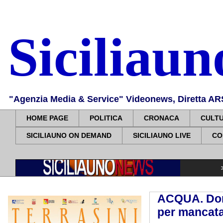
Siciliau
"Agenzia Media & Service" Videonews, Diretta ARS, 
HOME PAGE
POLITICA
CRONACA
CULT
SICILIAUNO ON DEMAND
SICILIAUNO LIVE
CO
>>>>>
San Mau
ACQUA. Doma
per mancata