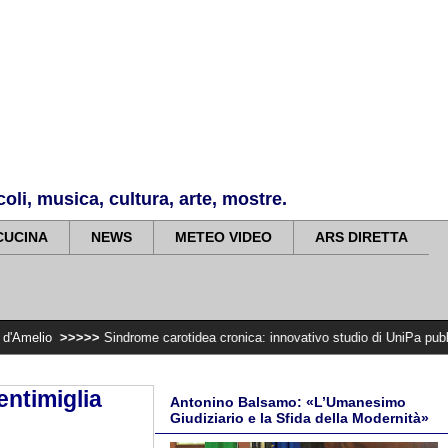
li, musica, cultura, arte, mostre.
CUCINA
NEWS
METEO VIDEO
ARS DIRETTA
>>>
Sindrome carotidea cronica: innovativo studio di UniPa pubblicato sulla ri
ntimiglia
Antonino Balsamo: «L’Umanesimo
Giudiziario e la Sfida della Modernità»