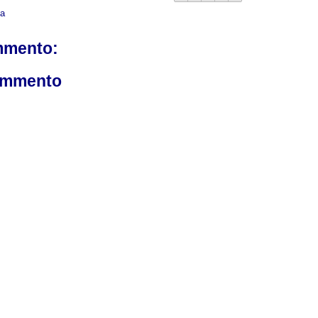
ca
mmento:
ommento