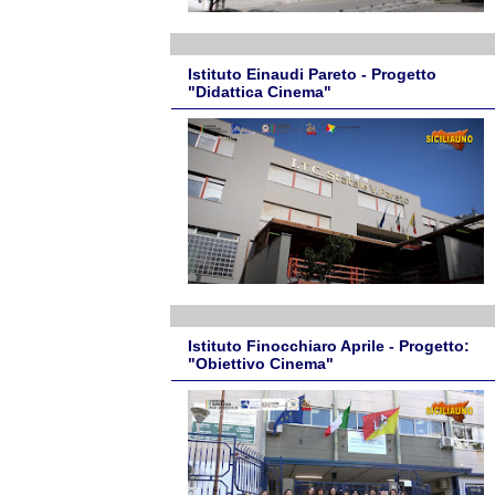
Istituto Einaudi Pareto - Progetto
"Didattica Cinema"
Istituto Finocchiaro Aprile - Progetto:
"Obiettivo Cinema"