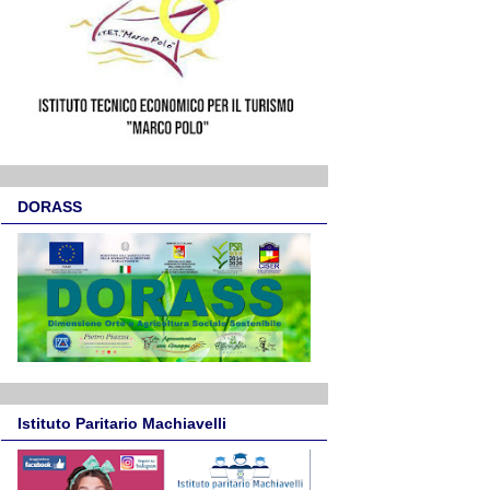
DORASS
Istituto Paritario Machiavelli