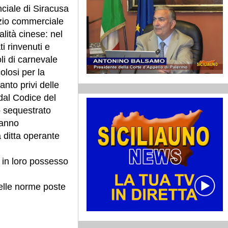
nciale di Siracusa
izio commerciale
alità cinese: nel
ti rinvenuti e
oli di carnevale
olosi per la
anto privi delle
dal Codice del
o sequestrato
hanno
 ditta operante
 in loro possesso
delle norme poste