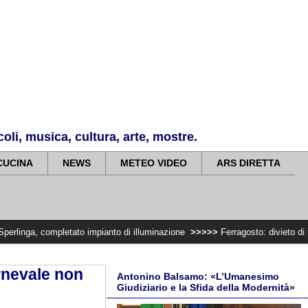
li, musica, cultura, arte, mostre.
CUCINA
NEWS
METEO VIDEO
ARS DIRETTA
etato impianto di illuminazione
>>>>>
Ferragosto: divieto di trasportare le
arnevale non
Antonino Balsamo: «L’Umanesimo
Giudiziario e la Sfida della Modernità»