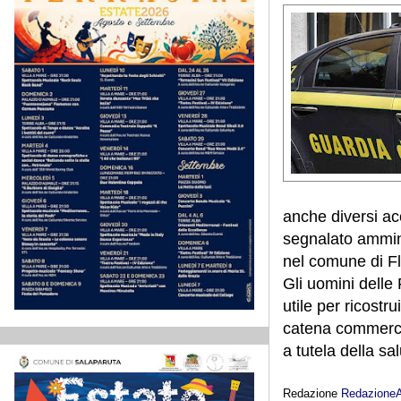
anche diversi acc
segnalato ammini
nel comune di Fl
Gli uomini delle
utile per ricostru
catena commercia
a tutela della sal
Redazione
Redazione