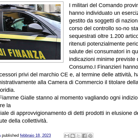
I militari del Comando provi
hanno individuato un eserc
gestito da soggetti di nazion
corso del controllo so-no sta
sequestrati oltre 1.200 artic
ritenuti potenzialmente peric
salute dei consumatori in qu
indicazioni minime previste 
Consumo.
I Finanzieri hann
essori privi del marchio CE e, al termine delle attività, 
strativamente alla Camera di Commercio il titolare della
oridia.
 Fiamme Gialle stanno al momento vagliando ogni indizio
ire la
le di approvvigionamento di detti prodotti in elusione 
ute della collettività.
A
published
febbraio 18, 2023