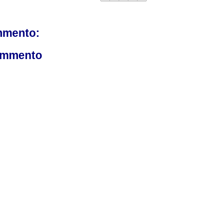
mmento:
ommento