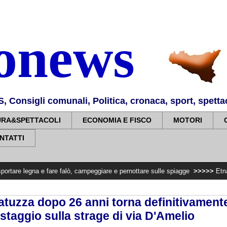
nonews
Consigli comunali, Politica, cronaca, sport, spettaco
URA&SPETTACOLI
ECONOMIA E FISCO
MOTORI
NTATTI
 e fare falò, campeggiare e pernottare sulle spiagge
>>>>>
Etna Valley. 72 ml
tuzza dopo 26 anni torna definitivamente
istaggio sulla strage di via D'Amelio