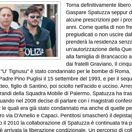
Torna definitivamente libero
Gaspare Spatuzza seppur d
alcune prescrizioni per i pr
anni. C
ome quella di non fr
pregiudicati o non uscire dal
prenderà la residenza senz
un’autorizzazione della Que
alla famiglia di Brancaccio a
dai fratelli Graviano, Il cin
"U' Tignusu" è stato condannato per le bombe di Roma, 
 Padre Pino Puglisi il 15 settembre del 1993, e per il seq
o, figlio di Santino, poi sciolto nell'acido e ucciso. Arres
randi della Squadra Mobile di Palermo, Spatuzza ha tras
 quando nel 2008 decise di parlare con i magistrati confes
r le quali era già stato condannato ma anche di quelle pe
ro via D'Amelio e Capaci. Pentitosi smascherò il depistagg
 il 2010 la collaborazione di Spatuzza è continuata tra 
 è arrivata la liberazione condizionale. Un percorso di co