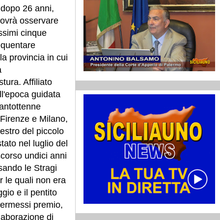
 dopo 26 anni,
ovrà osservare
ossimi cinque
equentare
la provincia in cui
a
stura.
Affiliato
ll'epoca guidata
quantottenne
Firenze e Milano,
uestro del piccolo
tato nel luglio del
corso undici anni
sando le Stragi
r le quali non era
io e il pentito
permessi premio,
llaborazione di