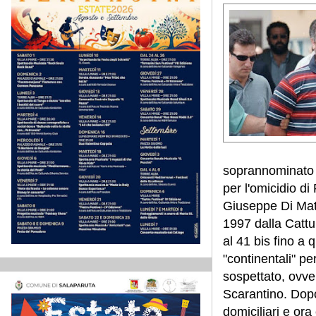
soprannominato 
per l'omicidio di
Giuseppe Di Matte
1997 dalla Cattu
al 41 bis fino a
"continentali" pe
sospettato, ovve
Scarantino.
Dopo
domiciliari e ora