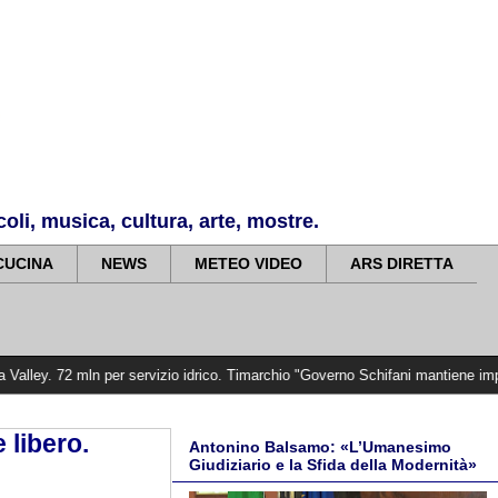
li, musica, cultura, arte, mostre.
CUCINA
NEWS
METEO VIDEO
ARS DIRETTA
n per servizio idrico. Timarchio "Governo Schifani mantiene impegni per inter
 libero.
Antonino Balsamo: «L’Umanesimo
Giudiziario e la Sfida della Modernità»