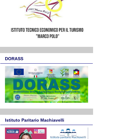
DORASS
Istituto Paritario Machiavelli