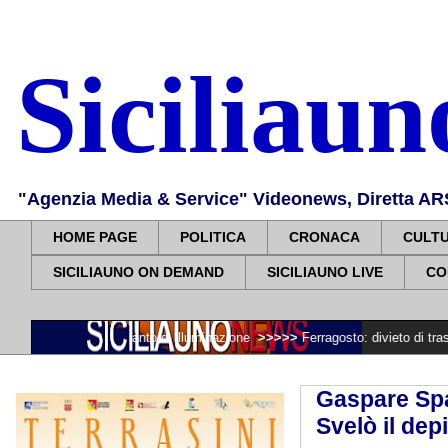
Siciliau
"Agenzia Media & Service" Videonews, Diretta ARS, 
HOME PAGE
POLITICA
CRONACA
CULT
SICILIAUNO ON DEMAND
SICILIAUNO LIVE
CO
ato impianto di illuminazione
>>>>>
Ferragosto: divieto di trasportare legna
Gaspare Spa
Svelò il dep