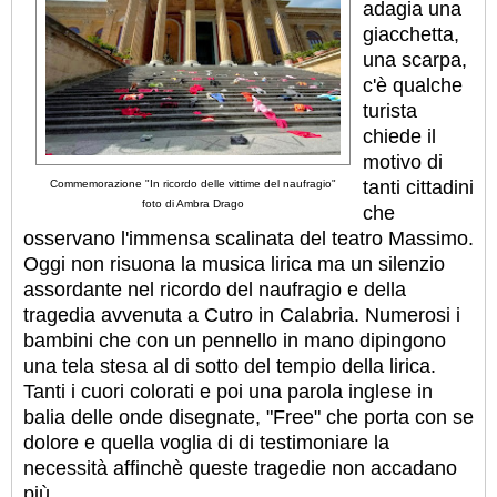
adagia una
giacchetta,
una scarpa,
c'è qualche
turista
chiede il
motivo di
tanti cittadini
Commemorazione "In ricordo delle vittime del naufragio"
foto di Ambra Drago
che
osservano l'immensa scalinata del teatro Massimo.
Oggi non risuona la musica lirica ma un silenzio
assordante nel ricordo del naufragio e della
tragedia avvenuta a Cutro in Calabria. Numerosi i
bambini che con un pennello in mano dipingono
una tela stesa al di sotto del tempio della lirica.
Tanti i cuori colorati e poi una parola inglese in
balia delle onde disegnate, "Free" che porta con se
dolore e quella voglia di di testimoniare la
necessità affinchè queste tragedie non accadano
più.