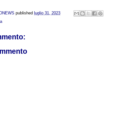
NONEWS
published
luglio 31, 2023
ca
mmento:
ommento