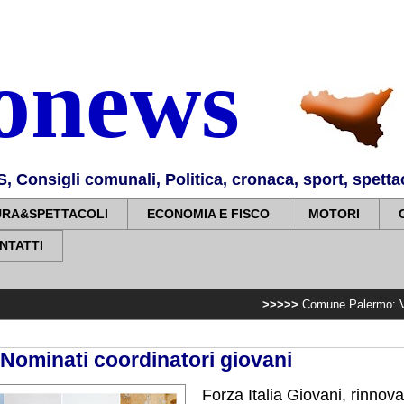
nonews
Consigli comunali, Politica, cronaca, sport, spettaco
URA&SPETTACOLI
ECONOMIA E FISCO
MOTORI
NTATTI
>>>>>
Comune Palermo: Villa Sperlinga, 
. Nominati coordinatori giovani
Forza Italia Giovani, rinnov