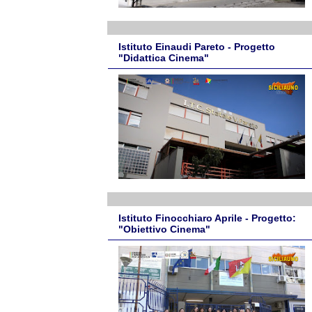
Istituto Einaudi Pareto - Progetto
"Didattica Cinema"
Istituto Finocchiaro Aprile - Progetto:
"Obiettivo Cinema"