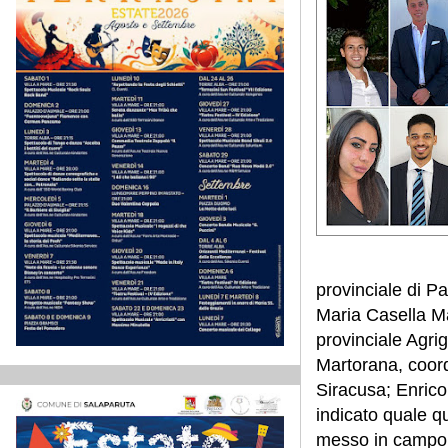
provinciale di P
Maria Casella Ma
provinciale Agri
Martorana, coord
Siracusa; Enrico
indicato quale q
messo in campo i 