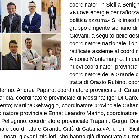
coordinatori in Sicilia Beni
«Nuove energie per rafforza
politica azzurra» Si è insedia
gruppo dirigente siciliano di 
Giovani, a seguito delle des
coordinatore nazionale, l'on
ratificate assieme al coordi
Antonio Montemagno. In cam
nuovi coordinatori provincial
coordinatore della Grande ci
tratta di Orazio Rubino, coo
alermo; Andrea Paparo, coordinatore provinciale di Catan
riola, coordinatore provinciale di Messina; Igor Di Caro,
gento; Martina Selvaggio, coordinatore provinciale Caltan
inatore provinciale Enna; Leandro Marino, coordinatore 
 Pellegrino, coordinatore provinciale Trapani.
Gorgui Dia
uale coordinatore Grande Città di Catania.«Anche in Sic
nostri giovani migliori, che hanno già dimostrato sui territ