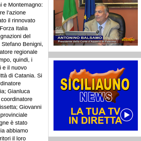
gni e Montemagno:
re l’azione
to il rinnovato
Forza Italia
ignazioni del
. Stefano Benigni,
natore regionale
po, quindi, i
i e il nuovo
ttà di Catania. Si
rdinatore
ia; Gianluca
 coordinatore
issetta; Giovanni
provinciale
gne è stato
ilia abbiamo
ori il loro