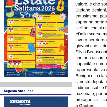
valore, e che son
Stefano Benigni,
entusiasmo, pass
sapranno portare
siciliani che si 
«Dallo scorso ma
lavoro per riorga
giovani che si ri
Silvio Berluscon
che non assumono
capacità e compe
rappresentativo d
Benigni e la clas
si nostri deputat
indimenticabile 
Segesta Autolinee
nazionale, per n
protagonisti – c
a Gaeta».