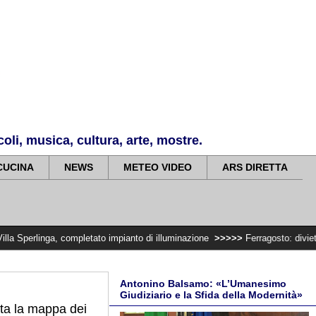
li, musica, cultura, arte, mostre.
CUCINA
NEWS
METEO VIDEO
ARS DIRETTA
completato impianto di illuminazione
>>>>>
Ferragosto: divieto di trasporta
Antonino Balsamo: «L’Umanesimo
Giudiziario e la Sfida della Modernità»
ata la mappa dei