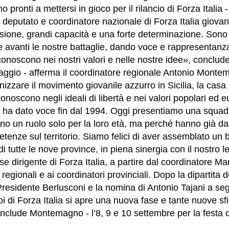
o pronti a mettersi in gioco per il rilancio di Forza Itali
 deputato e coordinatore nazionale di Forza Italia giova
ione, grandi capacità e una forte determinazione. Sono
 avanti le nostre battaglie, dando voce e rappresentanza 
riconoscono nei nostri valori e nelle nostre idee», conclude
ggio - afferma il coordinatore regionale Antonio Monte
nizzare il movimento giovanile azzurro in Sicilia, la casa na
conoscono negli ideali di libertà e nei valori popolari ed e
i ha dato voce fin dal 1994. Oggi presentiamo una squadra
 un ruolo solo per la loro età, ma perché hanno già da
tenze sul territorio. Siamo felici di aver assemblato un 
i tutte le nove province, in piena sinergia con il nostro 
se dirigente di Forza Italia, a partire dal coordinatore Ma
i regionali e ai coordinatori provinciali. Dopo la dipartita 
Presidente Berlusconi e la nomina di Antonio Tajani a seg
oi di Forza Italia si apre una nuova fase e tante nuove s
onclude Montemagno - l’8, 9 e 10 settembre per la festa d