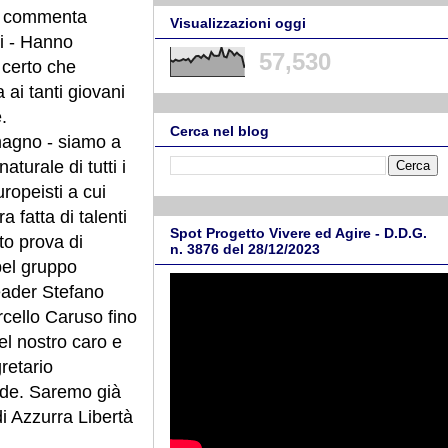
a - commenta
Visualizzazioni oggi
ni - Hanno
57,530
 certo che
ai tanti giovani
.
Cerca nel blog
magno - siamo a
turale di tutti i
uropeisti a cui
 fatta di talenti
Spot Progetto Vivere ed Agire - D.D.G.
to prova di
n. 3876 del 28/12/2023
bel gruppo
leader Stefano
rcello Caruso fino
del nostro caro e
retario
fide. Saremo già
i Azzurra Libertà