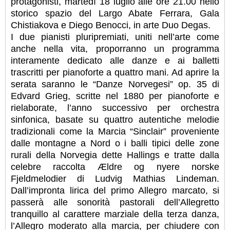
protagonisti, martedì 18 luglio alle ore 21.00 nello
storico spazio del Largo Abate Ferrara, Gala
Chistiakova e Diego Benocci, in arte Duo Degas.
I due pianisti pluripremiati, uniti nell’arte come
anche nella vita, proporranno un programma
interamente dedicato alle danze e ai balletti
trascritti per pianoforte a quattro mani. Ad aprire la
serata saranno le “Danze Norvegesi” op. 35 di
Edvard Grieg, scritte nel 1880 per pianoforte e
rielaborate, l’anno successivo per orchestra
sinfonica, basate su quattro autentiche melodie
tradizionali come la Marcia “Sinclair” proveniente
dalle montagne a Nord o i balli tipici delle zone
rurali della Norvegia dette Hallings e tratte dalla
celebre raccolta Ældre og nyere norske
Fjeldmelodier di Ludvig Mathias Lindeman.
Dall’impronta lirica del primo Allegro marcato, si
passerà alle sonorità pastorali dell’Allegretto
tranquillo al carattere marziale della terza danza,
l’Allegro moderato alla marcia, per chiudere con