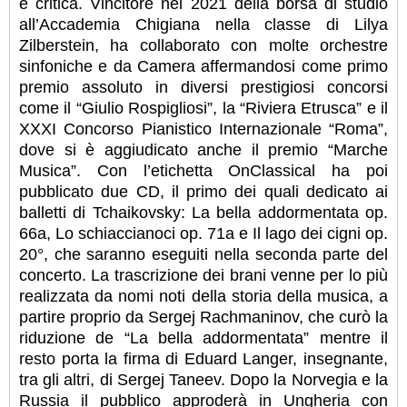
e critica. Vincitore nel 2021 della borsa di studio
all’Accademia Chigiana nella classe di Lilya
Zilberstein, ha collaborato con molte orchestre
sinfoniche e da Camera affermandosi come primo
premio assoluto in diversi prestigiosi concorsi
come il “Giulio Rospigliosi”, la “Riviera Etrusca” e il
XXXI Concorso Pianistico Internazionale “Roma”,
dove si è aggiudicato anche il premio “Marche
Musica”. Con l’etichetta OnClassical ha poi
pubblicato due CD, il primo dei quali dedicato ai
balletti di Tchaikovsky: La bella addormentata op.
66a, Lo schiaccianoci op. 71a e Il lago dei cigni op.
20°, che saranno eseguiti nella seconda parte del
concerto. La trascrizione dei brani venne per lo più
realizzata da nomi noti della storia della musica, a
partire proprio da Sergej Rachmaninov, che curò la
riduzione de “La bella addormentata” mentre il
resto porta la firma di Eduard Langer, insegnante,
tra gli altri, di Sergej Taneev. Dopo la Norvegia e la
Russia il pubblico approderà in Ungheria con