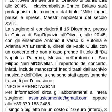
Il 10 Novembre sempre all’Oratorio di Santa Cita
alle 20.45, il clavicembalista Enrico Baiano sarà
protagonista del concerto dal titolo “Mille fughe,
pause e riprese. Maestri napoletani del secolo
XVII”.
La stagione si concluderà il 15 Dicembre, presso
la Chiesa di Sant’Ignazio all’Olivella, alle 20.45,
con gli ensemble Antonio il Verso & Eufonia e
Arianna Art Ensemble, diretti da Fabio Ciulla con
un concerto che non a caso prende il titolo di “Da
Napoli a Palermo, Musica nell'oratorio di San
Filippo Neri all'Olivella”. Il repertorio del concerto,
infatti, include manoscritti inediti tratti dall’archivio
musicale dell’Olivella che sono stati appositamente
trascritti per l’occasione.
INFO E PRENOTAZIONI
Per informazioni circa gli abbonamenti all’intera
stagione:
assmusicamente@gmail.com
oppure
allo +39 379 183 2485.
Il singolo biglietto ha un costo di 10 euro (intero), 8