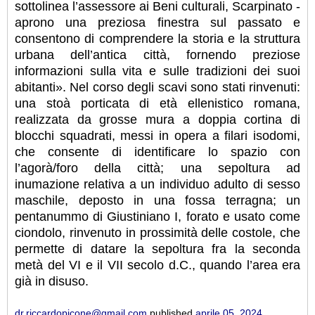
sottolinea l’assessore ai Beni culturali, Scarpinato -
aprono una preziosa finestra sul passato e
consentono di comprendere la storia e la struttura
urbana dell’antica città, fornendo preziose
informazioni sulla vita e sulle tradizioni dei suoi
abitanti». Nel corso degli scavi sono stati rinvenuti:
una stoà porticata di età ellenistico romana,
realizzata da grosse mura a doppia cortina di
blocchi squadrati, messi in opera a filari isodomi,
che consente di identificare lo spazio con
l’agorà/foro della città; una sepoltura ad
inumazione relativa a un individuo adulto di sesso
maschile, deposto in una fossa terragna; un
pentanummo di Giustiniano I, forato e usato come
ciondolo, rinvenuto in prossimità delle costole, che
permette di datare la sepoltura fra la seconda
metà del VI e il VII secolo d.C., quando l’area era
già in disuso.
dr.riccardopicone@gmail.com
published
aprile 05, 2024