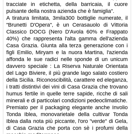
tracciate in etichetta, della barricaia, il cuore
pulsante della nostra azienda che è famiglia".
A tiratura limitata, 3mila300 bottiglie numerate, il
"Brunetti D'Opera", è un Cerasauolo di Vittoria
Classico DOCG (Nero D'Avola 60% e Frappato
40%) che rappresenta l'alta gamma dell'azienda
Casa Grazia. Giunta alla terza generazione con i
figli Emilio, Miryam e la nuora Martina, l'azienda
affonda le sue radici nelle sponde di un unicum
davvero speciale : La Riserva Naturale Orientata
del Lago Biviere, il più grande lago salato costiero
della Sicilia. Riconoscibilità, carattere ed eleganza,
i tratti distintivi dei vini di Casa Grazia che trovano
humus fertile in quelle terre sapide, ricche di sali
minerali e di particolari condizioni pedeoclimatiche.
Premiato per il packaging elegante anche Involio
Tonda Iblea, monovarietale della cultivar Tonda
Iblea dalla nota più piccante, l'oro "verde" di Gela,
di Casa Grazia che porta con sè i profumi della