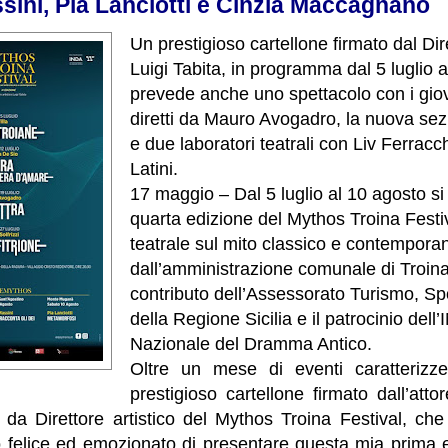
sini, Pia Lanciotti e Cinzia Maccagnano
Un prestigioso cartellone firmato dal Dire
Luigi Tabita, in programma dal 5 luglio 
prevede anche uno spettacolo con i gio
diretti da Mauro Avogadro, la nuova se
e due laboratori teatrali con Liv Ferracc
Latini.
17 maggio – Dal 5 luglio al 10 agosto si
quarta edizione del Mythos Troina Festi
teatrale sul mito classico e contempora
dall’amministrazione comunale di Troina
contributo dell’Assessorato Turismo, Sp
della Regione Sicilia e il patrocinio dell’
Nazionale del Dramma Antico.
Oltre un mese di eventi caratterizze
prestigioso cartellone firmato dall’attor
da Direttore artistico del Mythos Troina Festival, che
 felice ed emozionato di presentare questa mia prima 