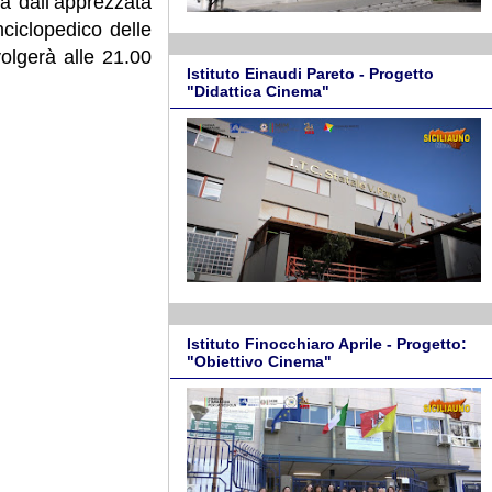
a dall’apprezzata
ciclopedico delle
olgerà alle 21.00
Istituto Einaudi Pareto - Progetto
"Didattica Cinema"
Istituto Finocchiaro Aprile - Progetto:
"Obiettivo Cinema"