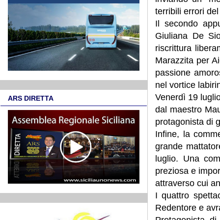
terribili errori d
Il secondo appu
Giuliana De Sio
riscrittura libe
Marazzita per Ai
passione amorosa
nel vortice labir
Venerdì 19 luglio
ARS DIRETTA
dal maestro Maur
protagonista di g
Infine, la comme
grande mattator
luglio. Una com
preziosa e impor
attraverso cui a
I quattro spetta
Redentore e avran
Protagonista di