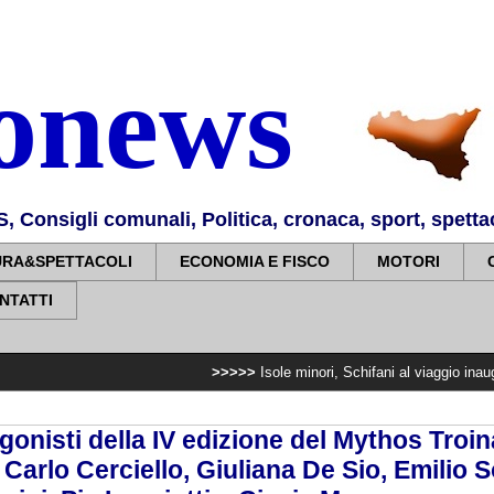
nonews
Consigli comunali, Politica, cronaca, sport, spettaco
URA&SPETTACOLI
ECONOMIA E FISCO
MOTORI
NTATTI
>>>>>
Isole minori, Schifani al viaggio inaugurale del
gonisti della IV edizione del Mythos Troin
 Carlo Cerciello, Giuliana De Sio, Emilio So