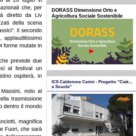
nazionali che, per
DORASS Dimensione Orto e
à diretto da Liv
Agricoltura Sociale Sostenibile
zzati della scena
ssici”. Il secondo
i, applauditissimo
Di forme mutate in
s che prevede due
sì al festival un
tino ospiterà, in
ICS Calderone Carini - Progetto "Ciak...
a Scuola"
 Massini, noto al
ella trasmissione
o dentro il mondo
nciotti, magnifica
re Fuori, che sarà