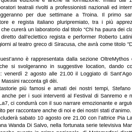
atori teatrali rivolti a professionisti nazionali ed inter
loggeranno per due settimane a Troina. Il primo sar
utore e regista italiano pluripremiato, tra i più appre
he curerà un laboratorio dal titolo “Chi ha paura dei cla
 diretto dall’eclettico regista e performer Roberto Latin
giorni al teatro greco di Siracusa, che avrà come titolo "
 quest’anno è rappresentata dalla sezione OltreMytho
 che si svolgeranno in suggestive location, dando co
o: venerdì 2 agosto alle 21.00 il Loggiato di Sant’Agos
 Massini racconta gli dèi.
astorie più famosi e amati dei nostri tempi, Stefano
 anche per i suoi interventi al Festival di Sanremo e n
La7, ci condurrà con il suo narrare emozionante e argut
ito per raccontare anche di noi e dei nostri stati d’animo.
oncluderà sabato 10 agosto ore 21.00 con l’attrice Pia La
nna Wanda Di Salvo, nella fortunata serie televisiva Ma