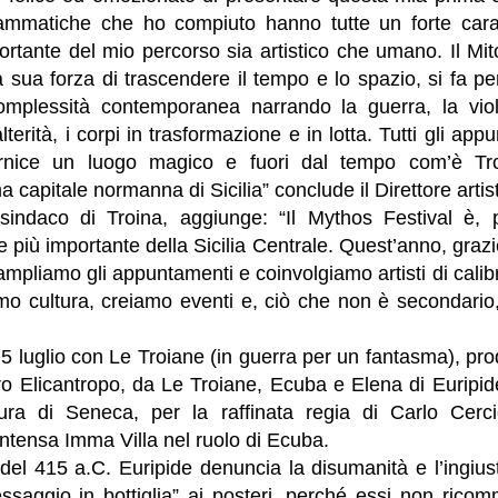
ammatiche che ho compiuto hanno tutte un forte cara
portante del mio percorso sia artistico che umano. Il Mito
 sua forza di trascendere il tempo e lo spazio, si fa p
omplessità contemporanea narrando la guerra, la viol
alterità, i corpi in trasformazione e in lotta. Tutti gli a
nice un luogo magico e fuori dal tempo com’è Troi
ma capitale normanna di Sicilia” conclude il Direttore artis
 sindaco di Troina, aggiunge: “Il Mythos Festival è, 
 più importante della Sicilia Centrale. Quest’anno, grazie
 ampliamo gli appuntamenti e coinvolgiamo artisti di cali
amo cultura, creiamo eventi e, ciò che non è secondari
 5 luglio con Le Troiane (in guerra per un fantasma), p
o Elicantropo, da Le Troiane, Ecuba e Elena di Euripid
ttura di Seneca, per la raffinata regia di Carlo Cer
intensa Imma Villa nel ruolo di Ecuba.
del 415 a.C. Euripide denuncia la disumanità e l’ingiust
saggio in bottiglia” ai posteri, perché essi non ricomm