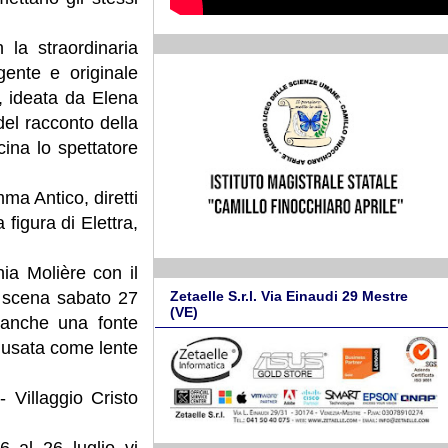
la straordinaria
gente e originale
i, ideata da Elena
del racconto della
cina lo spettatore
ma Antico, diretti
figura di Elettra,
ia Molière con il
Zetaelle S.r.l. Via Einaudi 29 Mestre
n scena sabato 27
(VE)
 anche una fonte
e usata come lente
- Villaggio Cristo
6 al 26 luglio vi