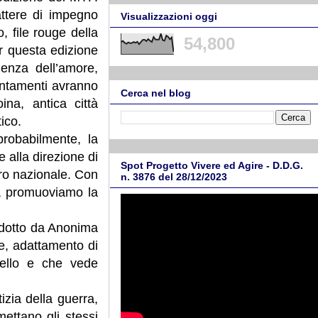
ttere di impegno
Visualizzazioni oggi
, file rouge della
54,800
er questa edizione
enza dell’amore,
ppuntamenti avranno
Cerca nel blog
na, antica città
tico.
probabilmente, la
 alla direzione di
Spot Progetto Vivere ed Agire - D.D.G.
bro nazionale. Con
n. 3876 del 28/12/2023
o, promuoviamo la
rodotto da Anonima
e, adattamento di
ciello e che vede
izia della guerra,
ettano gli stessi