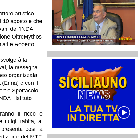
ttore artistico
al 10 agosto e che
vani dell’INDA
zione OltreMythos
hiati e Roberto
 svolgerà la
val, la rassegna
neo organizzata
 (Enna) e con il
ort e Spettacolo
INDA - Istituto
ranno il ricco e
e Luigi Tabita, al
 presenta così la
edizione del MTF.