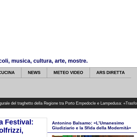
li, musica, cultura, arte, mostre.
CUCINA
NEWS
METEO VIDEO
ARS DIRETTA
 traghetto della Regione tra Porto Empedocle e Lampedusa: «Trasformiamo gli im
a Festival:
Antonino Balsamo: «L’Umanesimo
Giudiziario e la Sfida della Modernità»
lfrizzi,