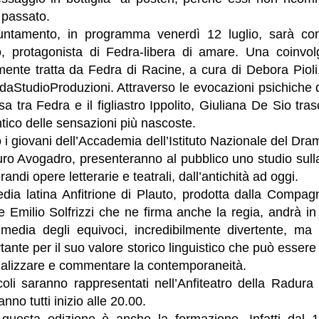
el passato.
ntamento, in programma venerdì 12 luglio, sarà con 
, protagonista di Fedra-libera di amare. Una coinvol
ramente tratta da Fedra di Racine, a cura di Debora Piol
daStudioProduzioni. Attraverso le evocazioni psichiche 
 tra Fedra e il figliastro Ippolito, Giuliana De Sio tras
intico delle sensazioni più nascoste.
 i giovani dell’Accademia dell’Istituto Nazionale del Dram
o Avogadro, presenteranno al pubblico uno studio sulla 
randi opere letterarie e teatrali, dall’antichità ad oggi.
dia latina Anfitrione di Plauto, prodotta dalla Compagn
e Emilio Solfrizzi che ne firma anche la regia, andrà i
media degli equivoci, incredibilmente divertente, ma
tante per il suo valore storico linguistico che può esser
nalizzare e commentare la contemporaneità.
coli saranno rappresentati nell’Anfiteatro della Radura 
no tutti inizio alle 20.00.
 questa edizione è anche la formazione. Infatti dal 1