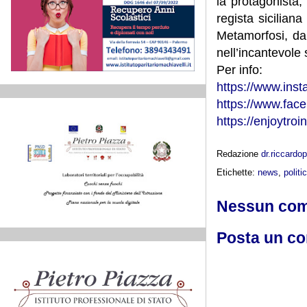
la protagonista,
regista sicilia
Metamorfosi, da 
nell’incantevol
Per info:
https://www.inst
https://www.fac
https://enjoytroin
Redazione
dr.riccard
Etichette:
news
,
politi
Nessun co
Posta un c