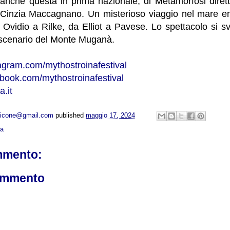
 anche questa in prima nazionale, di Metamorfosi dirett
na Cinzia Maccagnano. Un misterioso viaggio nel mare en
Ovidio a Rilke, da Elliot a Pavese. Lo spettacolo si sv
e scenario del Monte Muganà.
agram.com/mythostroinafestival
ebook.com/mythostroinafestival
a.it
opicone@gmail.com
published
maggio 17, 2024
ca
mmento:
ommento