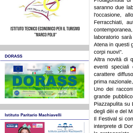
saranno due labor
l'occasione, al
Ferracchiati, a
contemporanea, c
laboratorio sarà
Atena in questi 
corpi nuovi".
DORASS
Altra novità di
eventi speciali
carattere diffus
prima nazionale,
Uno dei raccont
grande pubblico
Piazzapulita su 
degli dèi e del M
Istituto Paritario Machiavelli
Il Festival si c
interprete di Do