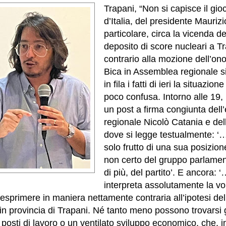
Trapani, “Non si capisce il gioc
d’Italia, del presidente Maurizi
particolare, circa la vicenda d
deposito di score nucleari a Tr
contrario alla mozione dell’o
Bica in Assemblea regionale s
in fila i fatti di ieri la situazio
poco confusa. Intorno alle 19, 
un post a firma congiunta dell
regionale Nicolò Catania e del
dove si legge testualmente: ‘…
solo frutto di una sua posizio
non certo del gruppo parlamen
di più, del partito’. E ancora: 
interpreta assolutamente la v
esprimere in maniera nettamente contraria all’ipotesi de
in provincia di Trapani. Né tanto meno possono trovarsi g
i posti di lavoro o un ventilato sviluppo economico, che, 