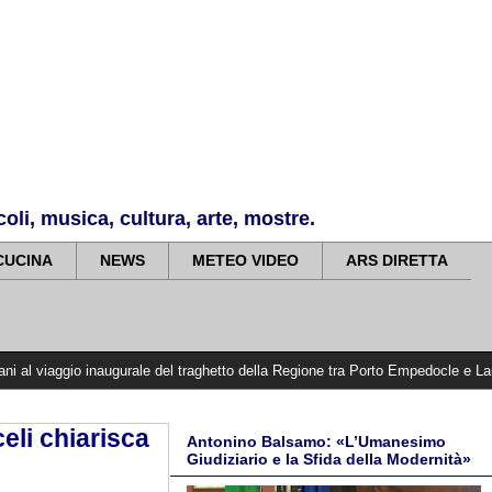
li, musica, cultura, arte, mostre.
CUCINA
NEWS
METEO VIDEO
ARS DIRETTA
 inaugurale del traghetto della Regione tra Porto Empedocle e Lampedusa: «Tras
celi chiarisca
Antonino Balsamo: «L’Umanesimo
Giudiziario e la Sfida della Modernità»