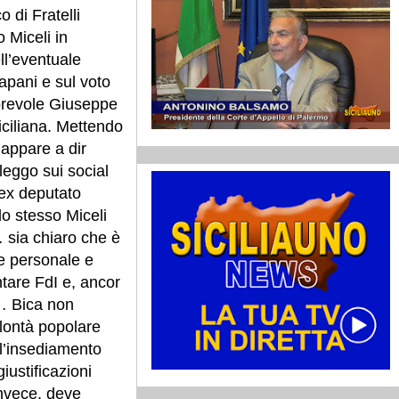
o di Fratelli
o Miceli in
ell’eventuale
apani e sul voto
norevole Giuseppe
iciliana. Mettendo
ne appare a dir
leggo sui social
’ex deputato
lo stesso Miceli
 sia chiaro che è
ne personale e
tare FdI e, ancor
‘… Bica non
olontà popolare
ll’insediamento
iustificazioni
invece, deve