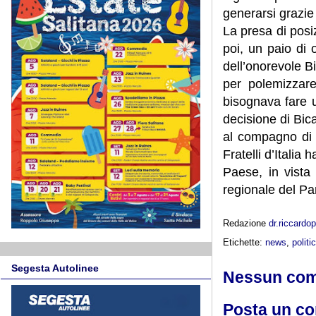
generarsi grazie 
La presa di posiz
poi, un paio di 
dell’onorevole B
per polemizzar
bisognava fare 
decisione di Bic
al compagno di 
Fratelli d’Italia
Paese, in vista
regionale del Pa
Redazione
dr.riccard
Etichette:
news
,
politi
Segesta Autolinee
Nessun co
Posta un c