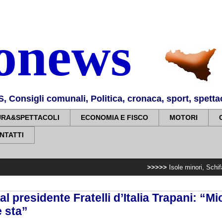
nonews
Consigli comunali, Politica, cronaca, sport, spettaco
URA&SPETTACOLI
ECONOMIA E FISCO
MOTORI
NTATTI
>>>>>
Isole minori, Schifani al viaggio
al presidente Fratelli d’Italia Trapani: “Mi
e sta”