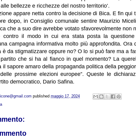
alle bellezze e ricchezze del nostro territorio’.
ione appare netta contro la decisione di Bica. E fin qui t
ore dopo, in Consiglio comunale sentire Maurizio Miceli
ica che a suo dire avrebbe votato sfavorevolmente non n
e contro il modo in cui era stata posta la question
una campagna informativa molto più approfondita. Ora de
a è da stigmatizzare oppure no? O lo si può fare ma a fas
partito che si ha al fianco in quel momento? La querell
 ha il sapore amaro della propaganda politica della peggio
 delle prossime elezioni europee”. Queste le dichiaraz
rtito democratico, Dario Safina.
opicone@gmail.com
published
maggio 17, 2024
ca
mmento:
ommento